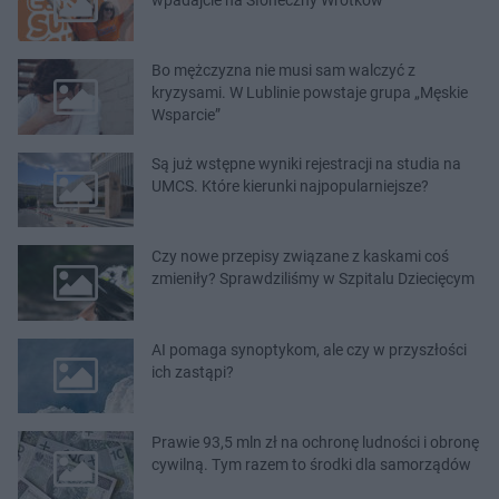
Bo mężczyzna nie musi sam walczyć z
kryzysami. W Lublinie powstaje grupa „Męskie
Wsparcie”
Są już wstępne wyniki rejestracji na studia na
UMCS. Które kierunki najpopularniejsze?
Czy nowe przepisy związane z kaskami coś
zmieniły? Sprawdziliśmy w Szpitalu Dziecięcym
AI pomaga synoptykom, ale czy w przyszłości
ich zastąpi?
Prawie 93,5 mln zł na ochronę ludności i obronę
cywilną. Tym razem to środki dla samorządów