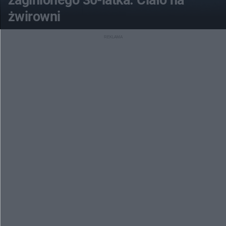
zaginionego 30-latka. Ciało na
żwirowni