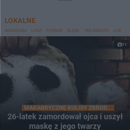
LOKALNE
WARSZAWA
ŁÓDŹ
POZNAŃ
ŚLĄSK
TRÓJMIASTO
LUBLIN
11
MAKABRYCZNE KULISY ZBRODNI
26-latek zamordował ojca i uszył
maskę z jego twarzy