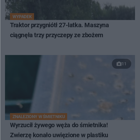
WYPADEK
Traktor przygniótł 27-latka. Maszyna
ciągnęła trzy przyczepy ze zbożem
11
ZNALEZIONY W ŚMIETNIKU
Wyrzucił żywego węża do śmietnika!
Zwierzę konało uwięzione w plastiku