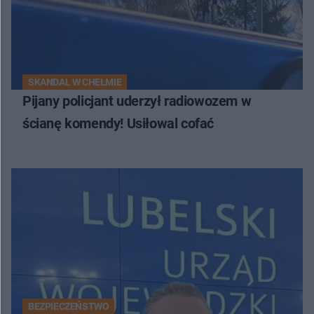
SKANDAL W CHEŁMIE
Pijany policjant uderzył radiowozem w
ścianę komendy! Usiłowal cofać
BEZPIECZEŃSTWO