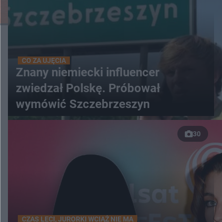
CO ZA UJĘCIA
Znany niemiecki influencer
zwiedzał Polskę. Próbował
wymówić Szczebrzeszyn
30
CZAS LECI, JURORKI WCIĄŻ NIE MA