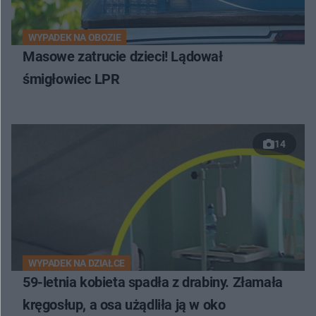
WYPADEK NA OBOZIE
Masowe zatrucie dzieci! Lądował
śmigłowiec LPR
14
WYPADEK NA DZIAŁCE
59-letnia kobieta spadła z drabiny. Złamała
kręgosłup, a osa użądliła ją w oko