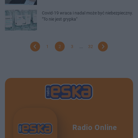
Covid-19 wraca i nadal może być niebezpieczny.
"To nie jest grypka"
1
2
3
...
32
Radio Online