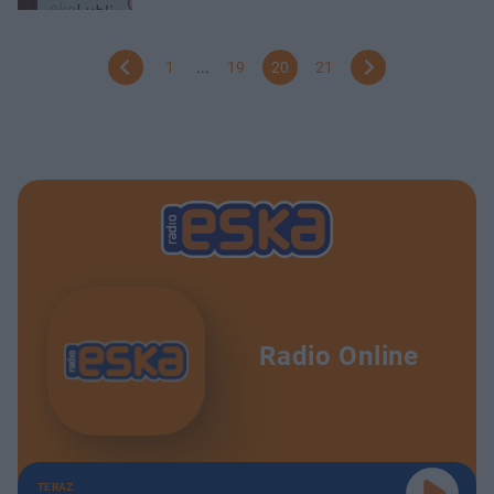
1
...
19
20
21
Radio Online
TERAZ