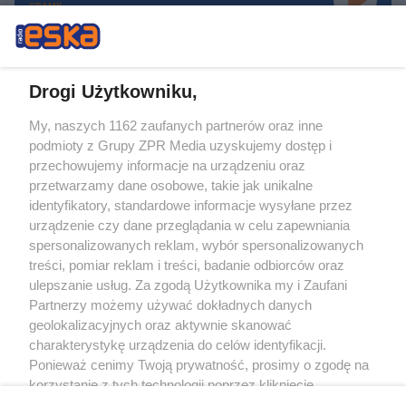
GRAMY
Drogi Użytkowniku,
My, naszych 1162 zaufanych partnerów oraz inne
Żaden utwór zamieszczony w serwisie nie może być powielany i
podmioty z Grupy ZPR Media uzyskujemy dostęp i
rozpowszechniany lub dalej rozpowszechniany w jakikolwiek sposób (w
tym także elektroniczny lub mechaniczny) na jakimkolwiek polu
przechowujemy informacje na urządzeniu oraz
eksploatacji w jakiejkolwiek formie, włącznie z umieszczaniem w Internecie
przetwarzamy dane osobowe, takie jak unikalne
bez pisemnej zgody właściciela praw. Jakiekolwiek użycie lub
wykorzystanie utworów w całości lub w części z naruszeniem prawa, tzn.
identyfikatory, standardowe informacje wysyłane przez
bez właściwej zgody, jest zabronione pod groźbą kary i może być ścigane
urządzenie czy dane przeglądania w celu zapewniania
prawnie.
spersonalizowanych reklam, wybór spersonalizowanych
treści, pomiar reklam i treści, badanie odbiorców oraz
ulepszanie usług. Za zgodą Użytkownika my i Zaufani
Partnerzy możemy używać dokładnych danych
geolokalizacyjnych oraz aktywnie skanować
charakterystykę urządzenia do celów identyfikacji.
O nas
Ponieważ cenimy Twoją prywatność, prosimy o zgodę na
korzystanie z tych technologii poprzez kliknięcie
Informacje prawne
„Akceptuję”. Zgoda jest dobrowolna i zawsze możesz ją