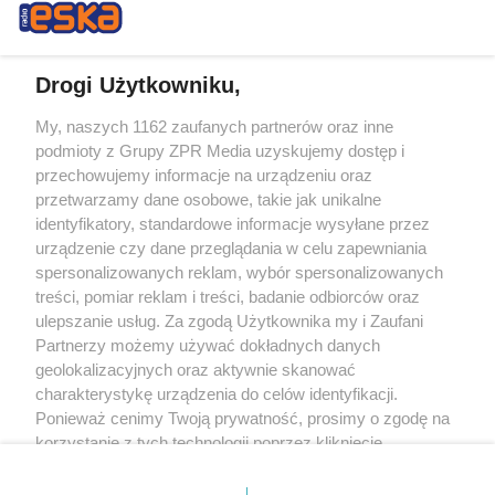
Drogi Użytkowniku,
My, naszych 1162 zaufanych partnerów oraz inne
Żaden utwór zamieszczony w serwisie nie może być powielany i
podmioty z Grupy ZPR Media uzyskujemy dostęp i
rozpowszechniany lub dalej rozpowszechniany w jakikolwiek sposób (w
tym także elektroniczny lub mechaniczny) na jakimkolwiek polu
przechowujemy informacje na urządzeniu oraz
eksploatacji w jakiejkolwiek formie, włącznie z umieszczaniem w Internecie
przetwarzamy dane osobowe, takie jak unikalne
bez pisemnej zgody właściciela praw. Jakiekolwiek użycie lub
identyfikatory, standardowe informacje wysyłane przez
wykorzystanie utworów w całości lub w części z naruszeniem prawa, tzn.
bez właściwej zgody, jest zabronione pod groźbą kary i może być ścigane
urządzenie czy dane przeglądania w celu zapewniania
prawnie.
spersonalizowanych reklam, wybór spersonalizowanych
treści, pomiar reklam i treści, badanie odbiorców oraz
ulepszanie usług. Za zgodą Użytkownika my i Zaufani
Partnerzy możemy używać dokładnych danych
geolokalizacyjnych oraz aktywnie skanować
charakterystykę urządzenia do celów identyfikacji.
Ponieważ cenimy Twoją prywatność, prosimy o zgodę na
O nas
korzystanie z tych technologii poprzez kliknięcie
Informacje prawne
„Akceptuję”. Zgoda jest dobrowolna i zawsze możesz ją
zmienić/wycofać klikając przycisk ustawień prywatności