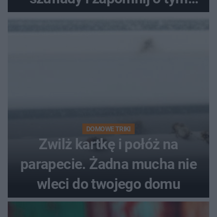
problemie. Sposób na
pociemniałą biżuterię
DOMOWE TRIKI
Zwilż kartkę i połóż na
parapecie. Żadna mucha nie
wleci do twojego domu