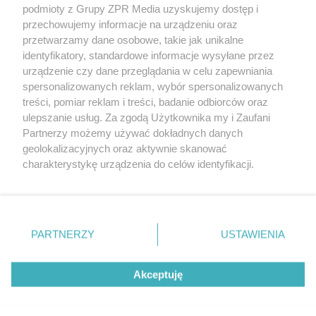
podmioty z Grupy ZPR Media uzyskujemy dostęp i
rozpowszechniany lub dalej rozpowszechniany w jakikolwiek sposób (w
tym także elektroniczny lub mechaniczny) na jakimkolwiek polu
przechowujemy informacje na urządzeniu oraz
eksploatacji w jakiejkolwiek formie, włącznie z umieszczaniem w
przetwarzamy dane osobowe, takie jak unikalne
Internecie bez pisemnej zgody właściciela praw. Jakiekolwiek użycie lub
identyfikatory, standardowe informacje wysyłane przez
wykorzystanie utworów w całości lub w części z naruszeniem prawa,
tzn. bez właściwej zgody, jest zabronione pod groźbą kary i może być
urządzenie czy dane przeglądania w celu zapewniania
ścigane prawnie.
spersonalizowanych reklam, wybór spersonalizowanych
treści, pomiar reklam i treści, badanie odbiorców oraz
ulepszanie usług. Za zgodą Użytkownika my i Zaufani
Partnerzy możemy używać dokładnych danych
geolokalizacyjnych oraz aktywnie skanować
charakterystykę urządzenia do celów identyfikacji.
Ponieważ cenimy Twoją prywatność, prosimy o zgodę na
O nas
korzystanie z tych technologii poprzez kliknięcie
Informacje prawne
„Akceptuję”. Zgoda jest dobrowolna i zawsze możesz ją
zmienić/wycofać klikając przycisk ustawień prywatności
PARTNERZY
USTAWIENIA
Nasze serwisy
znajdujący się w lewym dolnym rogu strony
. Niektóre
rodzaje przetwarzania danych nie wymagają zgody
© 2026 Grupa ZPR Media
Akceptuję
użytkownika, ale masz prawo sprzeciwić się takiemu
przetwarzaniu. Preferencje będą miały zastosowanie tylko
na tej witrynie.