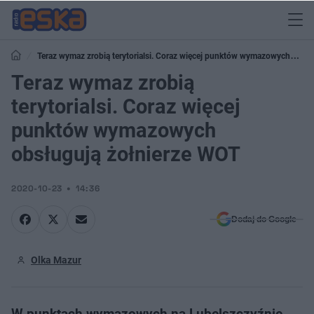
Teraz wymaz zrobią terytorialsi. Coraz więcej punktów wymazowych
obsługują żołnierze WOT
Teraz wymaz zrobią
terytorialsi. Coraz więcej
punktów wymazowych
obsługują żołnierze WOT
2020-10-23
14:36
Dodaj do Google
Olka Mazur
W punktach wymazowych na Lubelszczyźnie