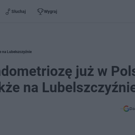
Słuchaj
Wygraj
e na Lubelszczyźnie
ndometriozę już w Pol
kże na Lubelszczyźni
Do