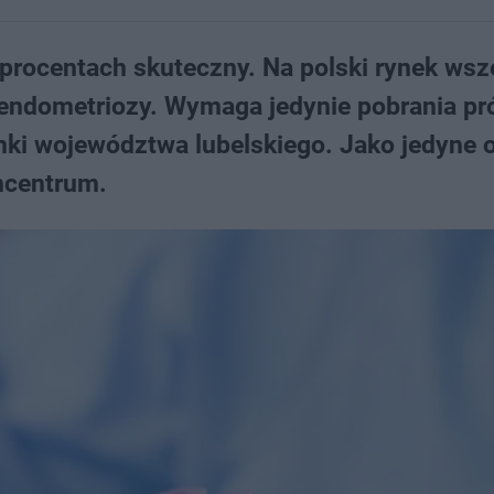
u procentach skuteczny. Na polski rynek wsz
 endometriozy. Wymaga jedynie pobrania pr
nki województwa lubelskiego. Jako jedyne o
ncentrum.