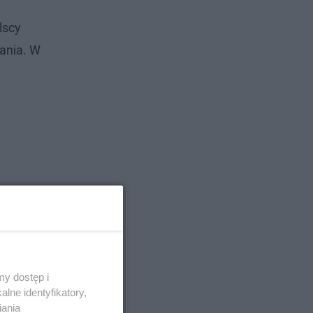
lscy
ania. W
y dostęp i
lne identyfikatory,
iania