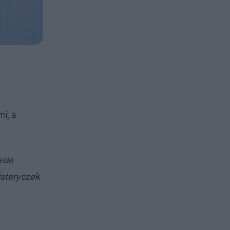
i, a
sie
isteryczek