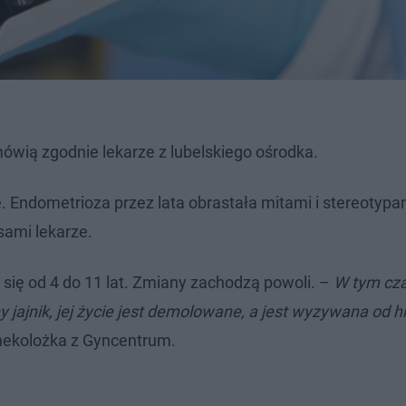
ówią zgodnie lekarze z lubelskiego ośrodka.
. Endometrioza przez lata obrastała mitami i stereotypam
 sami lekarze.
się od 4 do 11 lat. Zmiany zachodzą powoli. –
W tym cza
y jajnik, jej życie jest demolowane, a jest wyzywana od h
nekolożka z Gyncentrum.