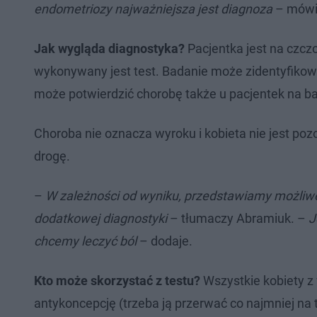
endometriozy najważniejsza jest diagnoza
– mówi 
Jak wygląda diagnostyka?
Pacjentka jest na czczo
wykonywany jest test. Badanie może zidentyfikow
może potwierdzić chorobę także u pacjentek na ba
Choroba nie oznacza wyroku i kobieta nie jest po
drogę.
–
W zależności od wyniku, przedstawiamy możliwe i
dodatkowej diagnostyki
– tłumaczy Abramiuk. –
J
chcemy leczyć ból
– dodaje.
Kto może skorzystać z testu?
Wszystkie kobiety z
antykoncepcję (trzeba ją przerwać co najmniej na 