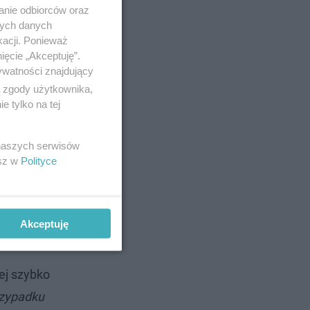
anie odbiorców oraz
zmaga się z
nych danych
y, to na
kacji. Ponieważ
ięcie „Akceptuję”.
ywatności znajdujący
ą zgody użytkownika,
 tylko na tej
 naszych serwisów
esz w
Polityce
Akceptuję
iej szybko
rzypadku