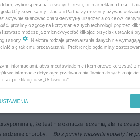
klam, wybór spersonalizowanych treści, pomiar reklam i treści, bad
acjentka ma bóle miesiączkowe, podczas współżycia czy 
 zgodą Użytkownika my i Zaufani Partnerzy możemy używać dokład
l stuprocentowa
– mówi dr Banaś.
– Jeżeli test jest ujemn
az aktywnie skanować charakterystykę urządzenia do celów identyfi
ść, prosimy o zgodę na korzystanie z tych technologii poprzez klikn
a i zawsze możesz ją zmienić/wycofać klikając przycisk ustawień pr
ogu strony
. Niektóre rodzaje przetwarzania danych nie wymagaj
go warto postawić na profilaktykę, np. przy kłopotach z
iwić się takiemu przetwarzaniu. Preferencje będą miały zastosowanie
już co drugiej pacjentki z endometriozą.
szymi informacjami, abyś mógł świadomie i komfortowo korzystać z
gółowe informacje dotyczące przetwarzania Twoich danych znajdzi
e pacjentce. Pierwsza taka operacja w
s
oraz po kliknięciu w „Ustawienia”.
USTAWIENIA
ki przypominają, że test nie oznacza leczenia, ale najczęśc
twierdzenie choroby. –
Bo z punkty widzenia kobiety i w p