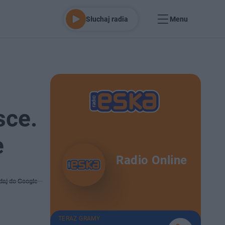
Słuchaj radia
Menu
sce.
e
Radio Online
daj do Google
TERAZ GRAMY