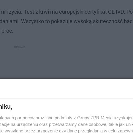
i życia. Test z krwi ma europejski certyfikat CE IVD. Po
badaniami. Wszystko to pokazuje wysoką skuteczność bad
 proc.
niku,
fanych partnerów oraz inne podmioty z Grupy ZPR Media uzyskujem
cje na urządzeniu oraz przetwarzamy dane osobowe, takie jak unika
je wysyłane przez urządzenie czy dane przeglądania w celu zapewn