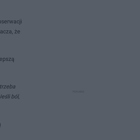
bserwacji
acza, że
.
lepszą
otrzeba
śli ból,
ą