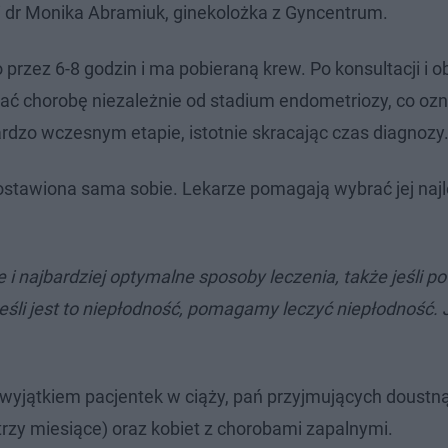
dr Monika Abramiuk, ginekolożka z Gyncentrum.
 przez 6-8 godzin i ma pobieraną krew. Po konsultacji i o
ać chorobę niezależnie od stadium endometriozy, co ozn
rdzo wczesnym etapie, istotnie skracając czas diagnozy
zostawiona sama sobie. Lekarze pomagają wybrać jej naj
 najbardziej optymalne sposoby leczenia, także jeśli p
eśli jest to niepłodność, pomagamy leczyć niepłodność. Je
 wyjątkiem pacjentek w ciąży, pań przyjmujących doustn
trzy miesiące) oraz kobiet z chorobami zapalnymi.