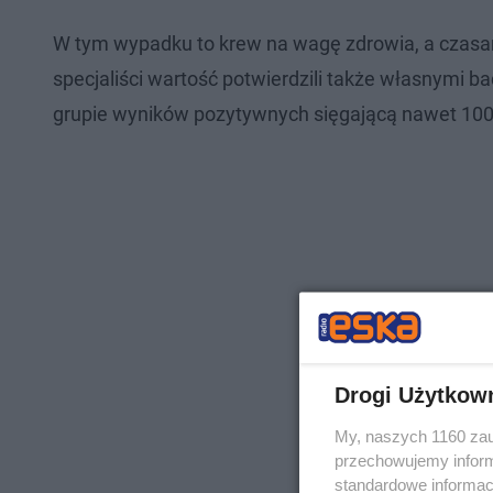
W tym wypadku to krew na wagę zdrowia, a czasami 
specjaliści wartość potwierdzili także własnymi 
grupie wyników pozytywnych sięgającą nawet 100
Drogi Użytkow
My, naszych 1160 zau
przechowujemy informa
standardowe informac