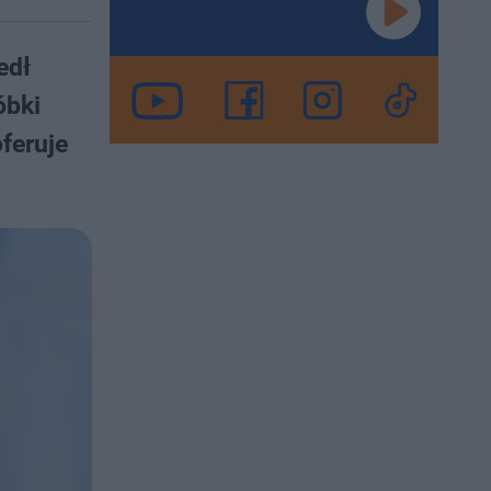
edł
óbki
feruje