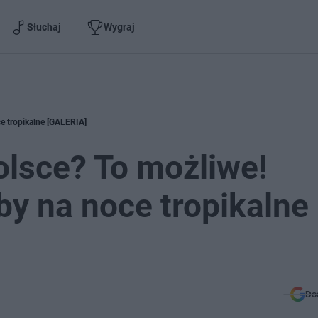
Słuchaj
Wygraj
e tropikalne [GALERIA]
olsce? To możliwe!
y na noce tropikalne
Do