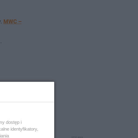
w.
MWC –
.
y dostęp i
lne identyfikatory,
iania