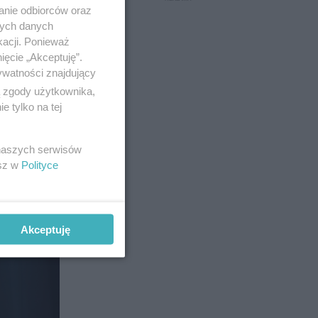
anie odbiorców oraz
nych danych
kacji. Ponieważ
ięcie „Akceptuję”.
ywatności znajdujący
żenia
,
ą zgody użytkownika,
 tylko na tej
eni i
 naszych serwisów
przez
esz w
Polityce
Akceptuję
7