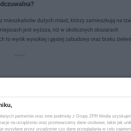
 odczuwalna?
ez mieszkańców dużych miast, którzy zamieszkują na tz
miejscach jest wyższa, niż w okolicznych obszarach
to wynik wysokiej i gęstej zabudowy oraz braku zieleni
niku,
fanych partnerów oraz inne podmioty z Grupy ZPR Media uzyskujem
cje na urządzeniu oraz przetwarzamy dane osobowe, takie jak unika
je wysyłane przez urządzenie czy dane przeglądania w celu zapewn