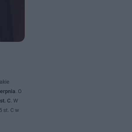
akie
ierpnia
. O
st. C
. W
 st. C w