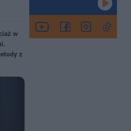
ciaż w
i.
metody z