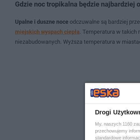
Gdzie noc tropikalna będzie najbardziej
Upalne i duszne noce
odczuwalne są bardziej prz
miejskich wyspach ciepła
. Temperatura w takich 
niezabudowanych. Wyższa temperatura w miastach 
Drogi Użytkow
My, naszych 1160 zau
przechowujemy informa
standardowe informac