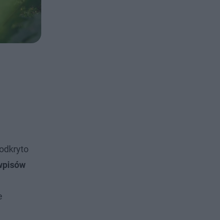
odkryto
wpisów
e