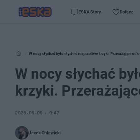
ESKA Story
Dołącz
W nocy słychać było słychać rozpaczliwe krzyki. Przerażające odkr
W nocy słychać był
krzyki. Przerażają
2026-06-09
9:47
Jacek Chlewicki