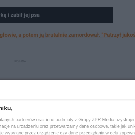
ą i zabił jej psa
głowie, a potem ją brutalnie zamordował. "Patrzył jakoś
niku,
fanych partnerów oraz inne podmioty z Grupy ZPR Media uzyskujem
cje na urządzeniu oraz przetwarzamy dane osobowe, takie jak unika
je wysyłane przez urządzenie czy dane przeglądania w celu zapewn