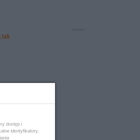
 tak
y dostęp i
lne identyfikatory,
iania