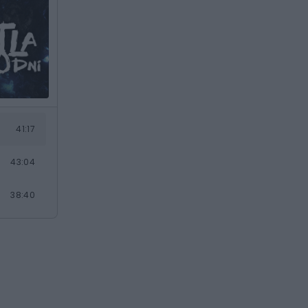
41:17
43:04
38:40
1:04:30
51:51
1:01:49