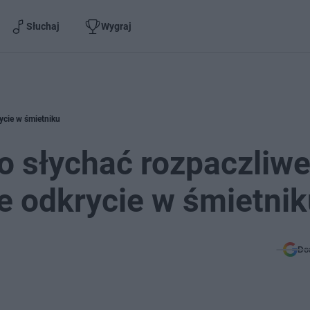
Słuchaj
Wygraj
ycie w śmietniku
o słychać rozpaczliw
ce odkrycie w śmietni
Do