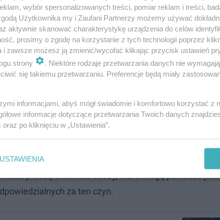
klam, wybór spersonalizowanych treści, pomiar reklam i treści, bad
 zgodą Użytkownika my i Zaufani Partnerzy możemy używać dokład
az aktywnie skanować charakterystykę urządzenia do celów identyfi
i przyjęli oficjalne zawiadomienie w tej
ść, prosimy o zgodę na korzystanie z tych technologii poprzez klikn
ast podjęli intensywne czynności. Obecnie
a i zawsze możesz ją zmienić/wycofać klikając przycisk ustawień pr
ogu strony
. Niektóre rodzaje przetwarzania danych nie wymagaj
my wszelkie okoliczności tego zdarzenia
iwić się takiemu przetwarzaniu. Preferencje będą miały zastosowanie
szymi informacjami, abyś mógł świadomie i komfortowo korzystać z
ilka pojazdów
gółowe informacje dotyczące przetwarzania Twoich danych znajdzi
s
oraz po kliknięciu w „Ustawienia”.
przekazała portalowi Super Tydzień Chełmski podinsp. B
USTAWIENIA
chmiast po przyjęciu zgłoszenia ruszyli do pracy
i dokła
riusze proszą o kontakt osoby, które mogą posiadać jaki
dpowiedzialnych za ten czyn.