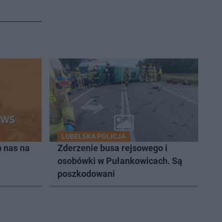
42:03
42:19
49:03
44:14
45:45
52:11
LUBELSKA POLICJA
 nas na
Zderzenie busa rejsowego i
45:32
osobówki w Pułankowicach. Są
poszkodowani
58:57
1:05:01