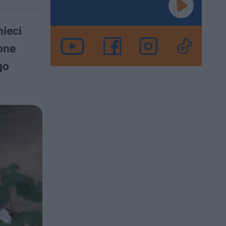
mieci
one
go