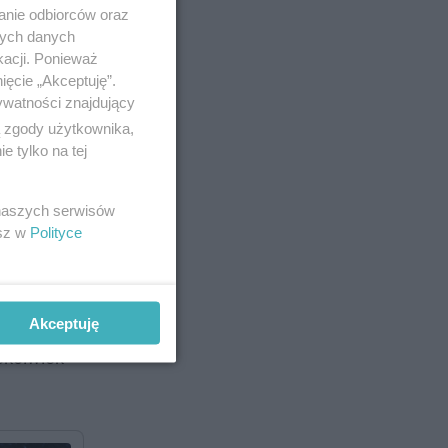
anie odbiorców oraz
nych danych
kacji. Ponieważ
ięcie „Akceptuję”.
ywatności znajdujący
ą zgody użytkownika,
 tylko na tej
 naszych serwisów
esz w
Polityce
ożena
Akceptuję
dnie
ekolwiek