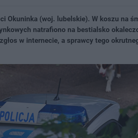
i Okuninka (woj. lubelskie). W koszu na ś
ynkowych natrafiono na bestialsko okalecz
zgłos w internecie, a sprawcy tego okrutne