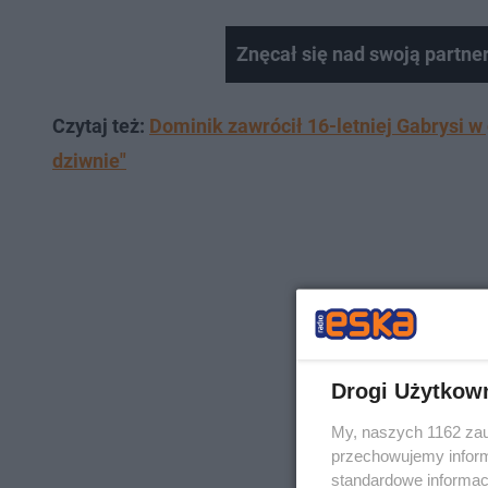
Znęcał się nad swoją partnerk
Czytaj też:
Dominik zawrócił 16-letniej Gabrysi w 
dziwnie"
Drogi Użytkow
My, naszych 1162 zau
przechowujemy informa
standardowe informac