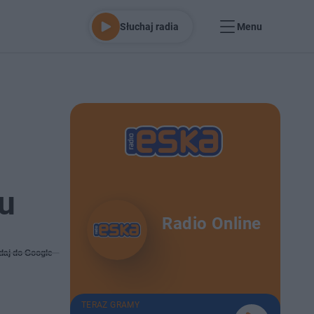
Słuchaj radia
Menu
e
ku
Radio Online
daj do Google
TERAZ GRAMY