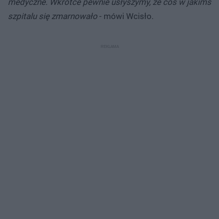
medyczne. Wkrótce pewnie usłyszymy, że coś w jakimś
szpitalu się zmarnowało
- mówi Wcisło.