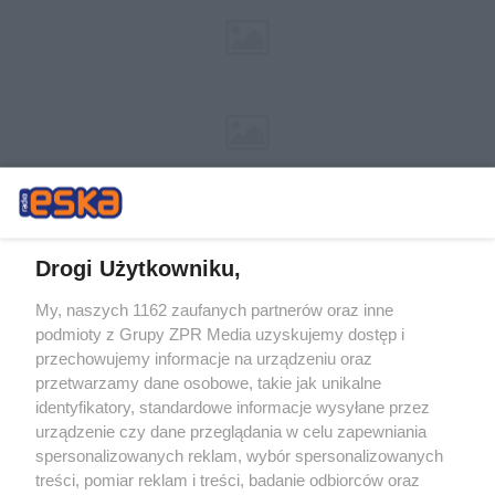
Drogi Użytkowniku,
My, naszych 1162 zaufanych partnerów oraz inne
Żaden utwór zamieszczony w serwisie nie może być powielany i
podmioty z Grupy ZPR Media uzyskujemy dostęp i
rozpowszechniany lub dalej rozpowszechniany w jakikolwiek sposób (w
tym także elektroniczny lub mechaniczny) na jakimkolwiek polu
przechowujemy informacje na urządzeniu oraz
eksploatacji w jakiejkolwiek formie, włącznie z umieszczaniem w
przetwarzamy dane osobowe, takie jak unikalne
Internecie bez pisemnej zgody właściciela praw. Jakiekolwiek użycie lub
identyfikatory, standardowe informacje wysyłane przez
wykorzystanie utworów w całości lub w części z naruszeniem prawa,
tzn. bez właściwej zgody, jest zabronione pod groźbą kary i może być
urządzenie czy dane przeglądania w celu zapewniania
ścigane prawnie.
spersonalizowanych reklam, wybór spersonalizowanych
treści, pomiar reklam i treści, badanie odbiorców oraz