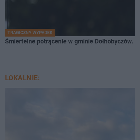
TRAGICZNY WYPADEK
Śmiertelne potrącenie w gminie Dołhobyczów. Po
LOKALNIE: