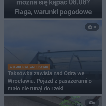
można się kąpać 08.08?
Flaga, warunki pogodowe
10
WYPADEK WE WROCŁAWIU
Taksówka zawisła nad Odrą we
Wrocławiu. Pojazd z pasażerami o
mało nie runął do rzeki
6