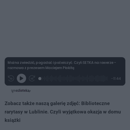
Można zwiedzić, pogadać i poćwiczyć. Czyli SETKA na rowerze -
rozmowa z prezesem Maciejem Płokitą
L
P
P
P
-
11:44
G
o
r
r
o
z
r
a
z
z
o
a
d
e
e
s
j
t
e
w
w
a
d
i
i
ł
:
ń
ń
y
Zobacz także naszą galerię zdjęć: Biblioteczne
c
2
1
1
z
.
0
0
a
rarytasy w Lublinie. Czyli wyjątkowa okazja w domu
s
1
s
s
Â
2
d
d
książki
%
o
o
t
p
u
r