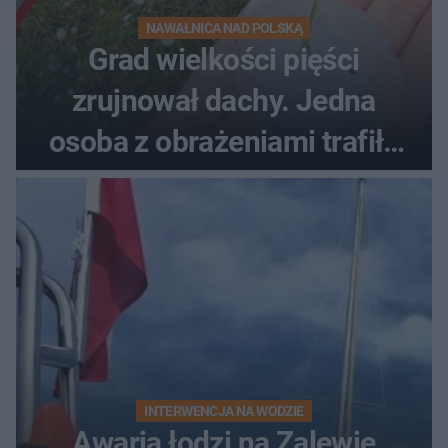
NAWAŁNICA NAD POLSKĄ
Grad wielkości pięści
zrujnował dachy. Jedna
osoba z obrażeniami trafiła
do szpitala
INTERWENCJA NA WODZIE
Awaria łodzi na Zalewie