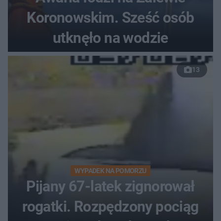
Koronowskim. Sześć osób
utknęło na wodzie
13
WYPADEK NA POMORZU
Pijany 67-latek zignorował
rogatki. Rozpędzony pociąg