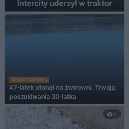
Intercity uderzył w traktor
DRAMAT NAD WODĄ
47-latek utonął na żwirowni. Trwają
poszukiwania 30-latka
10