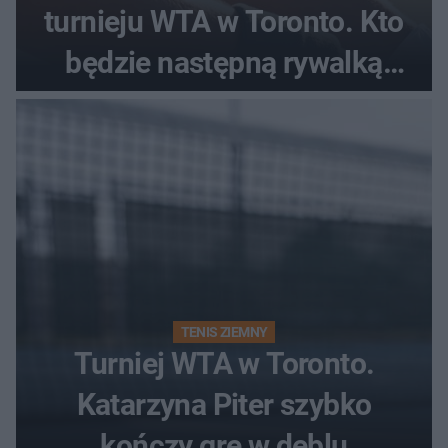
turnieju WTA w Toronto. Kto
będzie następną rywalką
Polki?
TENIS ZIEMNY
Turniej WTA w Toronto.
Katarzyna Piter szybko
kończy grę w deblu