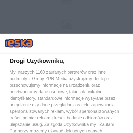
Drogi Użytkowniku,
My, naszych 1160 zaufanych partnerów oraz inne
Żaden utwór zamieszczony w serwisie nie może być powielany i
podmioty z Grupy ZPR Media uzyskujemy dostęp i
rozpowszechniany lub dalej rozpowszechniany w jakikolwiek sposób (w
przechowujemy informacje na urządzeniu oraz
tym także elektroniczny lub mechaniczny) na jakimkolwiek polu
eksploatacji w jakiejkolwiek formie, włącznie z umieszczaniem w
przetwarzamy dane osobowe, takie jak unikalne
Internecie bez pisemnej zgody właściciela praw. Jakiekolwiek użycie lub
identyfikatory, standardowe informacje wysyłane przez
wykorzystanie utworów w całości lub w części z naruszeniem prawa,
tzn. bez właściwej zgody, jest zabronione pod groźbą kary i może być
urządzenie czy dane przeglądania w celu zapewniania
ścigane prawnie.
spersonalizowanych reklam, wybór spersonalizowanych
treści, pomiar reklam i treści, badanie odbiorców oraz
ulepszanie usług. Za zgodą Użytkownika my i Zaufani
Partnerzy możemy używać dokładnych danych