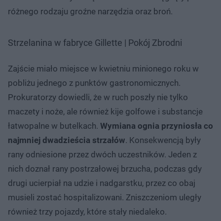
różnego rodzaju groźne narzędzia oraz broń.
Strzelanina w fabryce Gillette | Pokój Zbrodni
Zajście miało miejsce w kwietniu minionego roku w
pobliżu jednego z punktów gastronomicznych.
Prokuratorzy dowiedli, że w ruch poszły nie tylko
maczety i noże, ale również kije golfowe i substancje
łatwopalne w butelkach.
Wymiana ognia przyniosła co
najmniej dwadzieścia strzałów
. Konsekwencją były
rany odniesione przez dwóch uczestników. Jeden z
nich doznał rany postrzałowej brzucha, podczas gdy
drugi ucierpiał na udzie i nadgarstku, przez co obaj
musieli zostać hospitalizowani. Zniszczeniom uległy
również trzy pojazdy, które stały niedaleko.