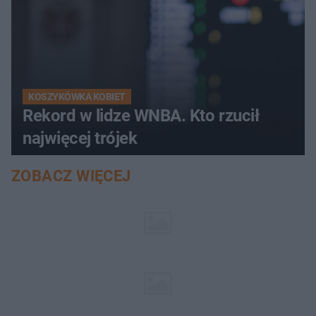
KOSZYKÓWKA KOBIET
Rekord w lidze WNBA. Kto rzucił
najwięcej trójek
ZOBACZ WIĘCEJ