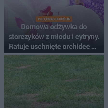
PIELĘGNACJA ROŚLIN
Domowa odżywka do
storczyków z miodu i cytryny.
Ratuje uschnięte orchidee po
upałach