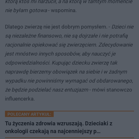
którą ktoś mi narzucił, a na którą w tamtym momencie
nie byłam gotowa
- wspomina.
Dlatego zwierzę nie jest dobrym pomysłem. -
Dzieci nie
są niezależne finansowo, nie są dojrzałe i nie potrafią
racjonalnie opiekować się zwierzęciem. Zdecydowanie
jest mnóstwo innych sposobów, aby nauczyć je
odpowiedzialności. Kupując dziecku zwierzę tak
naprawdę bierzemy obowiązek na siebie i w żadnym
wypadku nie powinniśmy wymagać od obdarowanego,
że będzie podzielać nasz entuzjazm
- mówi stanowczo
influencerka.
POLECANY ARTYKUŁ:
Tu życzenia zdrowia wzruszają. Dzieciaki z
onkologii czekają na najcenniejszy p…