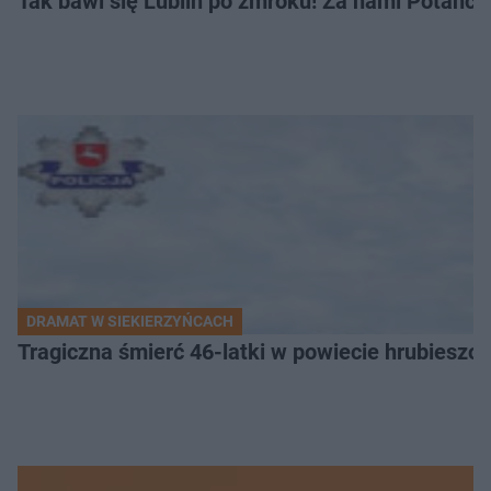
Tak bawi się Lublin po zmroku! Za nami Potań
DRAMAT W SIEKIERZYŃCACH
Tragiczna śmierć 46-latki w powiecie hrubieszows