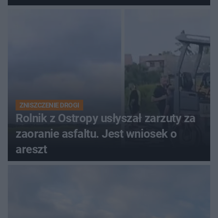
ich losach zdecyduje sąd
rodzinny
ZNISZCZENIE DROGI
Rolnik z Ostropy usłyszał zarzuty za
zaoranie asfaltu. Jest wniosek o
areszt