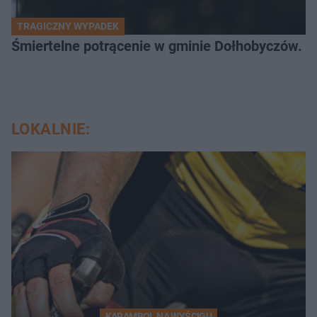
TRAGICZNY WYPADEK
Śmiertelne potrącenie w gminie Dołhobyczów. Po
LOKALNIE:
KARAMBOL NA WYŚCIGU