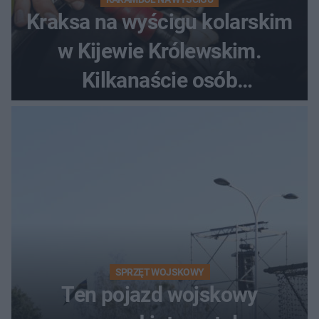
Kraksa na wyścigu kolarskim
w Kijewie Królewskim.
Kilkanaście osób
poszkodowanych, lądował
śmigłowiec LPR
SPRZĘT WOJSKOWY
Ten pojazd wojskowy