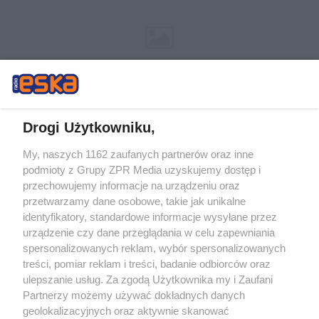
Drogi Użytkowniku,
My, naszych 1162 zaufanych partnerów oraz inne
Żaden utwór zamieszczony w serwisie nie może być powielany i
podmioty z Grupy ZPR Media uzyskujemy dostęp i
rozpowszechniany lub dalej rozpowszechniany w jakikolwiek sposób (w
tym także elektroniczny lub mechaniczny) na jakimkolwiek polu
przechowujemy informacje na urządzeniu oraz
eksploatacji w jakiejkolwiek formie, włącznie z umieszczaniem w Internecie
przetwarzamy dane osobowe, takie jak unikalne
bez pisemnej zgody właściciela praw. Jakiekolwiek użycie lub
wykorzystanie utworów w całości lub w części z naruszeniem prawa, tzn.
identyfikatory, standardowe informacje wysyłane przez
bez właściwej zgody, jest zabronione pod groźbą kary i może być ścigane
urządzenie czy dane przeglądania w celu zapewniania
prawnie.
spersonalizowanych reklam, wybór spersonalizowanych
treści, pomiar reklam i treści, badanie odbiorców oraz
ulepszanie usług. Za zgodą Użytkownika my i Zaufani
Partnerzy możemy używać dokładnych danych
geolokalizacyjnych oraz aktywnie skanować