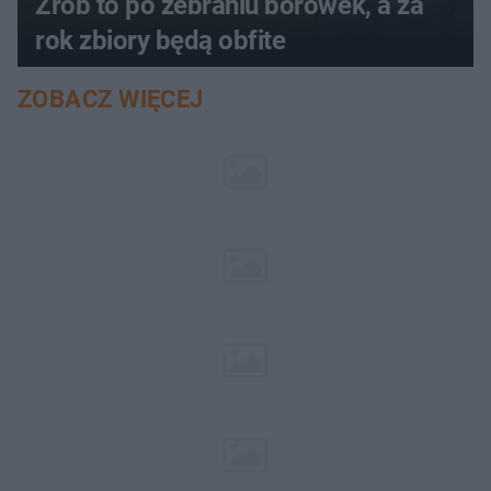
Zrób to po zebraniu borówek, a za
rok zbiory będą obfite
ZOBACZ WIĘCEJ