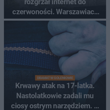
rozgrzał internet do
czerwoności. Warszawiacy
pytali, czy to Mad Max!
DRAMAT W GOLENIOWIE
Krwawy atak na 17-latka.
Nastolatkowie zadali mu
ciosy ostrym narzędziem. O