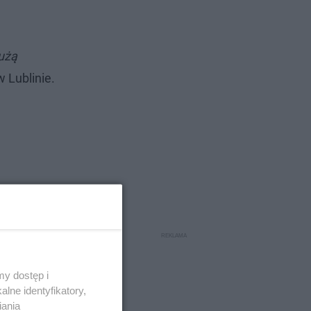
użą
 Lublinie.
y dostęp i
lne identyfikatory,
iania