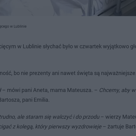
ęcego w Lublinie
ięcym w Lublinie słychać było w czwartek wyjątkowo gło
ość, bo nie prezenty ani nawet święta są najważniejsze
ł
– mówi pani Aneta, mama Mateusza. –
Chcemy, aby w
rtosza, pani Emilia.
trudno, ale staram się walczyć i do przodu
– wierzy Mate
cigać z kolegą, który pierwszy wyzdrowieje
– żartuje Bart