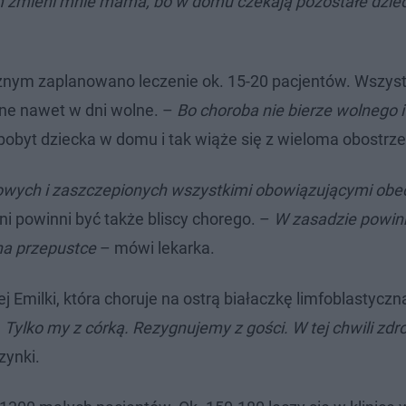
m zmieni mnie mama, bo w domu czekają pozostałe dziec
cznym zaplanowano leczenie ok. 15-20 pacjentów. Wszys
ane nawet w dni wolne. –
Bo choroba nie bierze wolnego i
pobyt dziecka w domu i tak wiąże się z wieloma obostrze
owych i zaszczepionych wszystkimi obowiązującymi obe
ni powinni być także bliscy chorego. –
W zasadzie powin
 na przepustce
– mówi lekarka.
 Emilki, która choruje na ostrą białaczkę limfoblastyczn
Tylko my z córką. Rezygnujemy z gości. W tej chwili zdro
zynki.