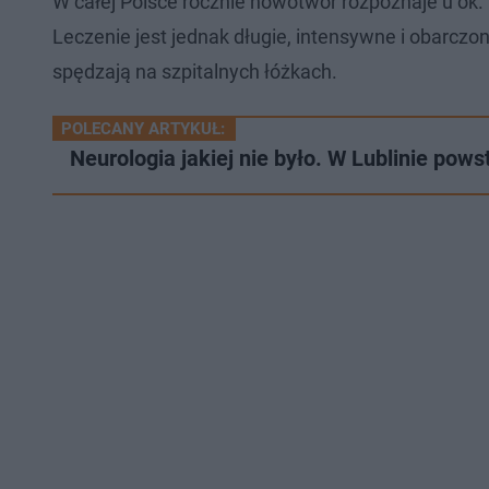
W całej Polsce rocznie nowotwór rozpoznaje u ok. 
Leczenie jest jednak długie, intensywne i obarczo
spędzają na szpitalnych łóżkach.
POLECANY ARTYKUŁ:
Neurologia jakiej nie było. W Lublinie p