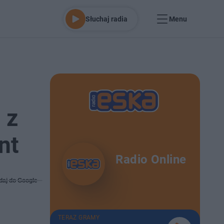
Słuchaj radia
Menu
 z
nt
Radio Online
daj do Google
TERAZ GRAMY