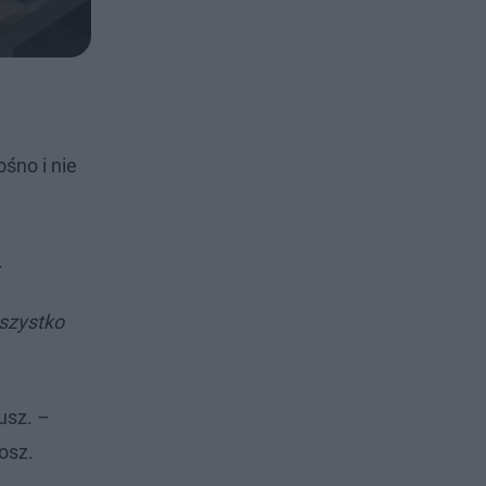
śno i nie
.
szystko
usz. –
osz.