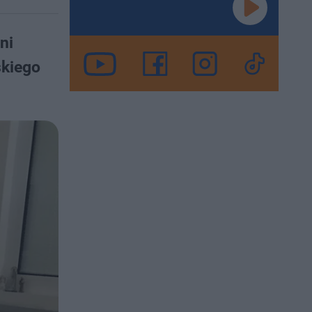
ni
skiego