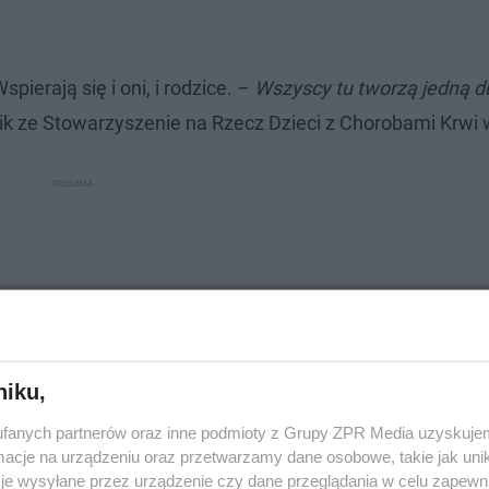
pierają się i oni, i rodzice. –
Wszyscy tu tworzą jedną d
k ze Stowarzyszenie na Rzecz Dzieci z Chorobami Krwi w
niku,
fanych partnerów oraz inne podmioty z Grupy ZPR Media uzyskujem
cje na urządzeniu oraz przetwarzamy dane osobowe, takie jak unika
je wysyłane przez urządzenie czy dane przeglądania w celu zapewn