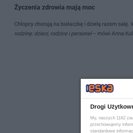
Życzenia zdrowia mają moc
Chłopcy chorują na białaczkę i dzielą razem salę. Ws
rodzinę: dzieci, rodzice i personel
– mówi Anna Kuli
Drogi Użytkow
My, naszych 1162 zau
przechowujemy informa
standardowe informac