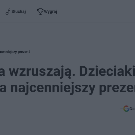
Słuchaj
Wygraj
jcenniejszy prezent
 wzruszają. Dzieciaki
na najcenniejszy preze
Do