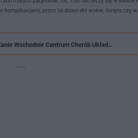
1300 małych pacjentów. Ok. 150-180 leczy się w klinice w
ne komplikacjami, przez co dzieci dni wolne, święta czy 
owstanie Wschodnie Centrum Chorób Układ…