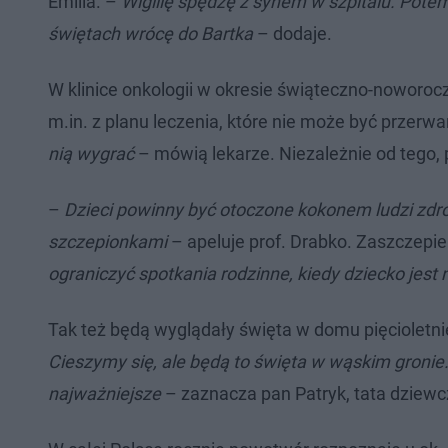
Emilia. –
Wigilię spędzę z synem w szpitalu. Pote
świętach wrócę do Bartka
– dodaje.
W klinice onkologii w okresie świąteczno-noworo
m.in. z planu leczenia, które nie może być przerw
nią wygrać
– mówią lekarze. Niezależnie od tego, 
–
Dzieci powinny być otoczone kokonem ludzi zdr
szczepionkami
– apeluje prof. Drabko. Zaszczepie
ograniczyć spotkania rodzinne, kiedy dziecko jest
Tak też będą wyglądały święta w domu pięcioletniej
Cieszymy się, ale będą to święta w wąskim gronie. 
najważniejsze
– zaznacza pan Patryk, tata dziewc