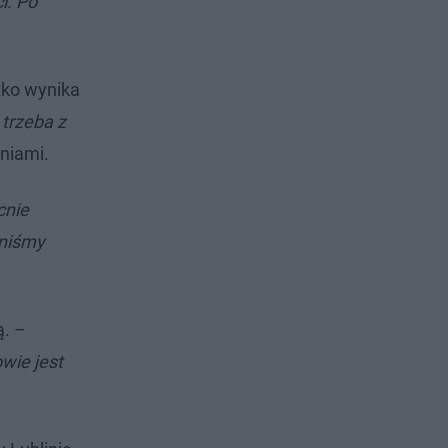
i. Po
tko wynika
 trzeba z
niami.
cnie
niśmy
ą. –
wie jest