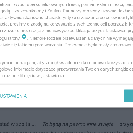
klam, wybór spersonalizowanych treści, pomiar reklam i treści, bad
dzieckiem przez to samo. –
Dlatego tak ważne jest wsparc
 zgodą Użytkownika my i Zaufani Partnerzy możemy używać dokład
az aktywnie skanować charakterystykę urządzenia do celów identyfi
ść, prosimy o zgodę na korzystanie z tych technologii poprzez klikn
a i zawsze możesz ją zmienić/wycofać klikając przycisk ustawień pr
ólny posiłek, kolędowanie, prezenty i wizyta mikołaja są 
ogu strony
. Niektóre rodzaje przetwarzania danych nie wymagaj
iwić się takiemu przetwarzaniu. Preferencje będą miały zastosowanie
zenie namiastki świątecznego domu pozwala zmienić p
szymi informacjami, abyś mógł świadomie i komfortowo korzystać z
gółowe informacje dotyczące przetwarzania Twoich danych znajdzi
s
oraz po kliknięciu w „Ustawienia”.
w trakcie walki o życie. Chcemy, żeby poczuli choć odrobi
USTAWIENIA
efowa Kliniki Hematologii, Onkologii i Transplantologii 
tać w szpitalu. –
To będą na pewno inne święta
– przyz