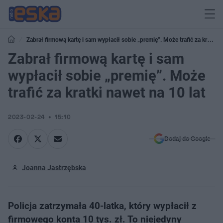
Zabrał firmową kartę i sam wypłacił sobie „premię”. Może trafić za kratki
nawet na 10 lat
Zabrał firmową kartę i sam
wypłacił sobie „premię”. Może
trafić za kratki nawet na 10 lat
2023-02-24
15:10
Dodaj do Google
Joanna Jastrzębska
Policja zatrzymała 40-latka, który wypłacił z
firmowego konta 10 tys. zł. To niejedyny