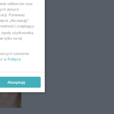
anie odbiorców oraz
nych danych
kacji. Ponieważ
ięcie „Akceptuję”.
ywatności znajdujący
ą zgody użytkownika,
 tylko na tej
 naszych serwisów
esz w
Polityce
Akceptuję