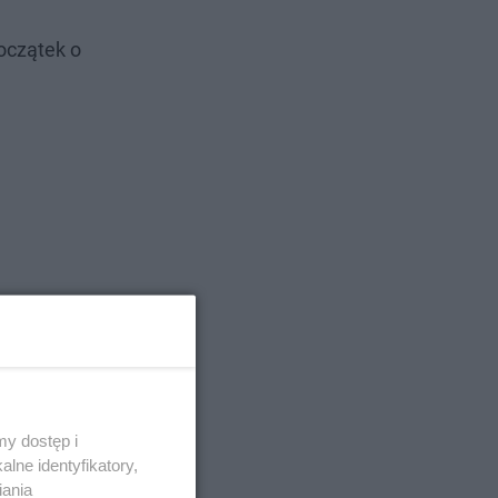
oczątek o
y dostęp i
lne identyfikatory,
iania