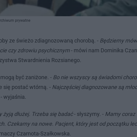
Archiwum prywatne
oby ze świeżo zdiagnozowaną chorobą. -
Będziemy mówi
ecie czy zdrowiu psychicznym
- mówi nam Dominika Czar
rzystwa Stwardnienia Rozsianego.
y mogą być zaniżone. -
Bo nie wszyscy są świadomi chor
się postać wtórną. -
Najczęściej diagnozowane są młod
- wyjaśnia.
 żyją dłużej. Trzeba się badać
- słyszymy. -
Mamy coraz 
h. Czekamy na nowe. Pacjent, który jest od początku lec
umaczy Czarnota-Szałkowska.