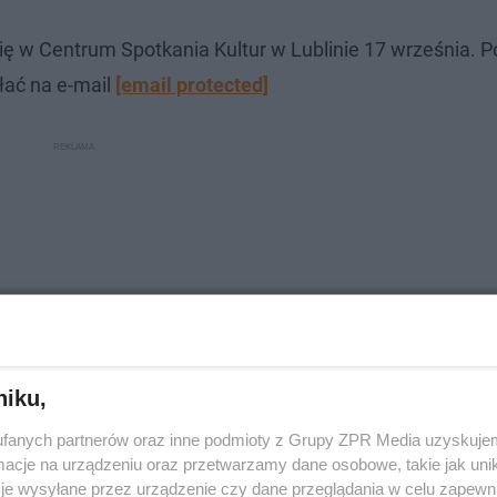
ię w Centrum Spotkania Kultur w Lublinie 17 września. P
łać na e-mail
[email protected]
niku,
fanych partnerów oraz inne podmioty z Grupy ZPR Media uzyskujem
cje na urządzeniu oraz przetwarzamy dane osobowe, takie jak unika
je wysyłane przez urządzenie czy dane przeglądania w celu zapewn