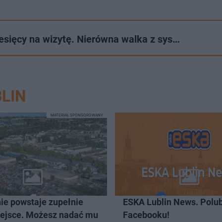
esięcy na wizytę. Nierówna walka z sys…
LIN
MATERIAŁ SPONSOROWANY
ie powstaje zupełnie
ESKA Lublin News. Polub
ejsce. Możesz nadać mu
Facebooku!