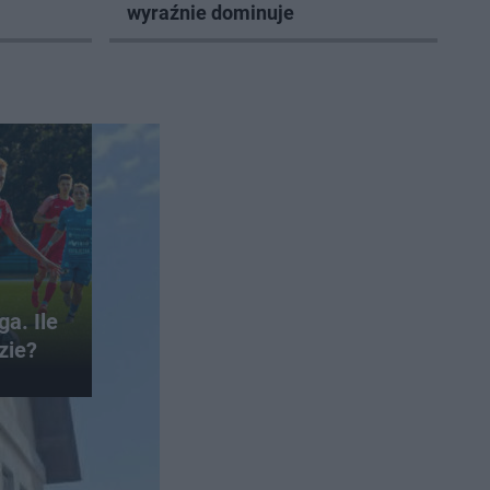
wyraźnie dominuje
ga. Ile
zie?