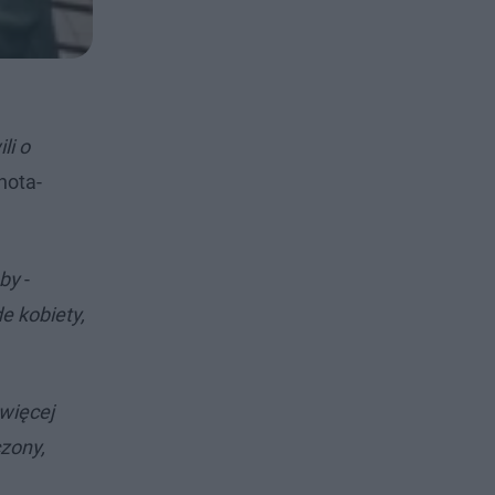
li o
nota-
oby
-
e kobiety,
więcej
zony,