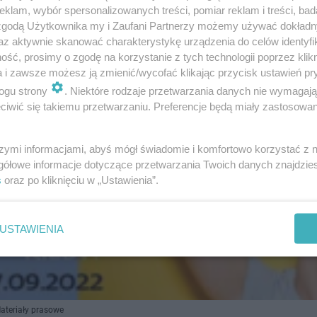
klam, wybór spersonalizowanych treści, pomiar reklam i treści, bad
 zgodą Użytkownika my i Zaufani Partnerzy możemy używać dokład
az aktywnie skanować charakterystykę urządzenia do celów identyfi
ść, prosimy o zgodę na korzystanie z tych technologii poprzez klikn
a i zawsze możesz ją zmienić/wycofać klikając przycisk ustawień pr
ogu strony
. Niektóre rodzaje przetwarzania danych nie wymagaj
iwić się takiemu przetwarzaniu. Preferencje będą miały zastosowanie
szymi informacjami, abyś mógł świadomie i komfortowo korzystać z
gółowe informacje dotyczące przetwarzania Twoich danych znajdzi
s
oraz po kliknięciu w „Ustawienia”.
USTAWIENIA
ateriały prasowe