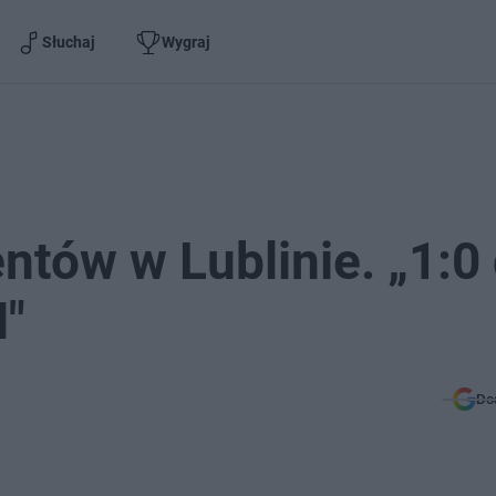
Słuchaj
Wygraj
ntów w Lublinie. „1:0 
M"
Do