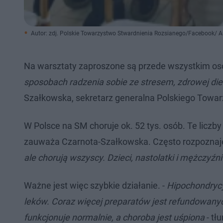
Autor: zdj. Polskie Towarzystwo Stwardnienia Rozsianego/Facebook/ 
Na warsztaty zaproszone są przede wszystkim os
sposobach radzenia sobie ze stresem, zdrowej di
Szałkowska, sekretarz generalna Polskiego Towa
W Polsce na SM choruje ok. 52 tys. osób. Te liczb
zauważa Czarnota-Szałkowska. Często rozpoznaje 
ale chorują wszyscy. Dzieci, nastolatki i mężczyźni
Ważne jest więc szybkie działanie. -
Hipochondrycy
leków. Coraz więcej preparatów jest refundowanyc
funkcjonuje normalnie, a choroba jest uśpiona
- tł