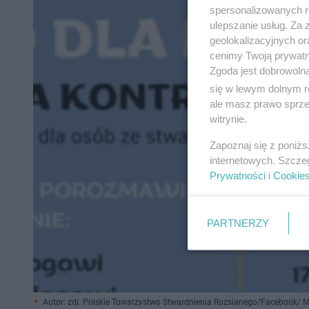
spersonalizowanych re
ulepszanie usług. Za
geolokalizacyjnych or
cenimy Twoją prywatno
Zgoda jest dobrowoln
się w lewym dolnym r
ale masz prawo sprzec
witrynie.
Zapoznaj się z poniż
internetowych. Szcze
Prywatności
i
Cookie
PARTNERZY
Autor: zdj. Polskie Towarzystwo Stwardnienia Rozsianego/Facebook/ M