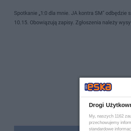
Spotkanie „1:0 dla mnie. JA kontra SM" odbędzie s
10.15. Obowiązują zapisy. Zgłoszenia należy wysy
Drogi Użytkow
My, naszych 1162 zau
przechowujemy informa
standardowe informac