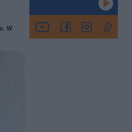
a
e. W