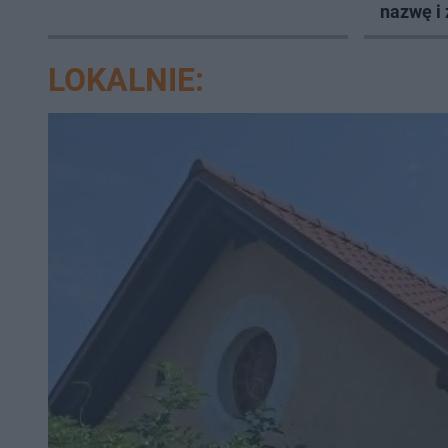
nazwę i 
LOKALNIE: