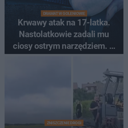
DRAMAT W GOLENIOWIE
Krwawy atak na 17-latka.
Nastolatkowie zadali mu
ciosy ostrym narzędziem. O
ich losach zdecyduje sąd
rodzinny
ZNISZCZENIE DROGI