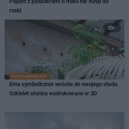
Pojazd z pasażerami o mało nie runął do
rzeki
6
WARSZAWSKIE ZOO
Erna symbolicznie wróciła do swojego stada.
Szkielet słonicy wydrukowano w 3D