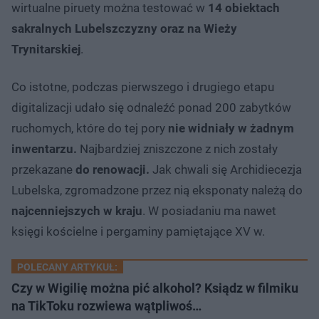
wirtualne piruety można testować w
14 obiektach
sakralnych Lubelszczyzny oraz na Wieży
Trynitarskiej
.
Co istotne, podczas pierwszego i drugiego etapu
digitalizacji udało się odnaleźć ponad 200 zabytków
ruchomych, które do tej pory
nie widniały w żadnym
inwentarzu.
Najbardziej zniszczone z nich zostały
przekazane
do renowacji.
Jak chwali się Archidiecezja
Lubelska, zgromadzone przez nią eksponaty należą do
najcenniejszych w kraju
. W posiadaniu ma nawet
księgi kościelne i pergaminy pamiętające XV w.
POLECANY ARTYKUŁ:
Czy w Wigilię można pić alkohol? Ksiądz w filmiku
na TikToku rozwiewa wątpliwoś…