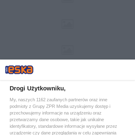
Drogi Użytkowniku,
My, naszych 1162 zaufanych partnerów oraz inne
Żaden utwór zamieszczony w serwisie nie może być powielany i
podmioty z Grupy ZPR Media uzyskujemy dostęp i
rozpowszechniany lub dalej rozpowszechniany w jakikolwiek sposób (w
tym także elektroniczny lub mechaniczny) na jakimkolwiek polu
przechowujemy informacje na urządzeniu oraz
eksploatacji w jakiejkolwiek formie, włącznie z umieszczaniem w Internecie
przetwarzamy dane osobowe, takie jak unikalne
bez pisemnej zgody właściciela praw. Jakiekolwiek użycie lub
wykorzystanie utworów w całości lub w części z naruszeniem prawa, tzn.
identyfikatory, standardowe informacje wysyłane przez
bez właściwej zgody, jest zabronione pod groźbą kary i może być ścigane
urządzenie czy dane przeglądania w celu zapewniania
prawnie.