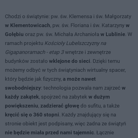
Chodzi o świątynie: pw. św. Klemensa i św. Małgorzaty
w Klementowicach
, pw. św. Floriana i św. Katarzyny
w
Gołębiu
oraz pw. św. Michała Archanioła
w Lublinie
. W
ramach projektu
Kościoły Lubelszczyzny na
Gigapanoramach - etap 3
wnętrze i zewnętrze
budynków zostało
wklejone do sieci
. Dzięki temu
możemy odbyć w tych świątyniach wirtualny spacer,
który będzie jak fizyczny,
a może nawet
swobodniejszy
: technologia pozwala nam zajrzeć
w
każdy zakątek
, spojrzeć na zabytek
w dużym
powiększeniu
,
zadzierać głowę
do sufitu, a także
kręcić się o 360 stopni
. Każdy znajdujący się na
stronie obiekt jest podpisany, więc żadna ze świątyń
nie będzie miała przed nami tajemnic
. Łącznie