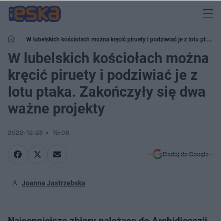
W lubelskich kościołach można kręcić piruety i podziwiać je z lotu ptaka.
Zakończyły się dwa ważne projekty
W lubelskich kościołach można
kręcić piruety i podziwiać je z
lotu ptaka. Zakończyły się dwa
ważne projekty
2022-12-23
15:08
Dodaj do Google
Joanna Jastrzębska
Najcenniejsze zbiory należące do Archidiecezji