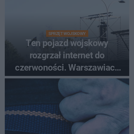
SPRZĘT WOJSKOWY
Ten pojazd wojskowy
rozgrzał internet do
czerwoności. Warszawiacy
pytali, czy to Mad Max!