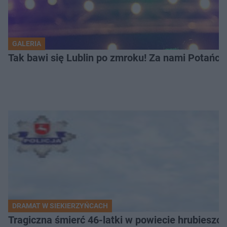
GALERIA
Tak bawi się Lublin po zmroku! Za nami Potań
DRAMAT W SIEKIERZYŃCACH
Tragiczna śmierć 46-latki w powiecie hrubieszows