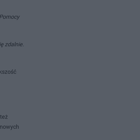
m Pomocy
ię zdalnie.
ększość
 też
e nowych