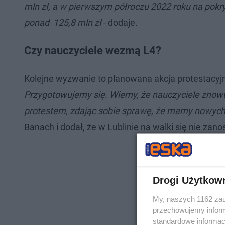
mln zł, a w pierwszym półroczu 2022 roku na pokr
ponad 125,8 mln zł
- dodaje.
Czy nauczyciele wezmą L4?
Kolejne wyzwanie to planowana akcja protestacyjna 
Przygotowujemy się. Wiemy, że nauczyciele znow
protestem, zdając sobie sprawę, że mamy nowych 
Banach i dodał, że w Lublinie na walki się nie zanos
Drogi Użytkow
My, naszych 1162 zau
przechowujemy informa
standardowe informac