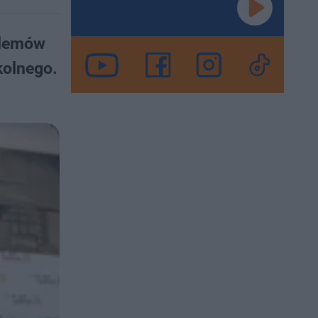
blemów
kolnego.