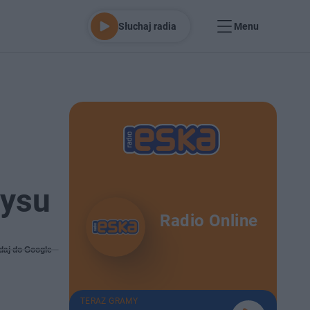
Słuchaj radia
Menu
zysu
Radio Online
daj do Google
TERAZ GRAMY