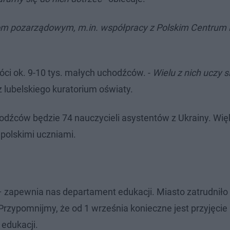
jom pozarządowym, m.in. współpracy z Polskim Centru
ci ok. 9-10 tys. małych uchodźców. -
Wielu z nich uczy s
z lubelskiego kuratorium oświaty.
hodźców będzie 74 nauczycieli asystentów z Ukrainy. Wi
polskimi uczniami.
– zapewnia nas departament edukacji. Miasto zatrudniło
Przypomnijmy, że od 1 września konieczne jest przyjęci
 edukacji.