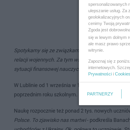
spersonalizowanych re
ulepszanie usług. Za
geolokalizacyjnych or
cenimy Twoją prywatno
Zgoda jest dobrowoln
się w lewym dolnym r
ale masz prawo sprzec
Spotykamy się ze związkami zawodowymi. Mamy n
witrynie.
relacji wojennych. Za tym wszystkim stoi etos pra
Zapoznaj się z poniż
internetowych. Szcze
sytuacji finansowej nauczycieli.
Prywatności
i
Cookie
W Lublinie od 1 września w 150 placówkach uczyć b
PARTNERZY
poprzednim roku szkolnym.
Naukę rozpocznie też ponad 2 tys. nowych uczniów
Polsce. To zjawisko nas martwi
- podkreśla Banach
uchodźców z Ukrainy. Ok. połowa to uczniowie. St