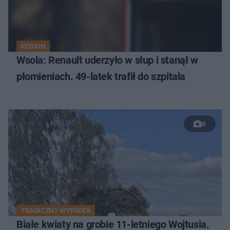
REGION
Wsola: Renault uderzyło w słup i stanął w
płomieniach. 49-latek trafił do szpitala
6
TRAGICZNY WYPADEK
Białe kwiaty na grobie 11-letniego Wojtusia.