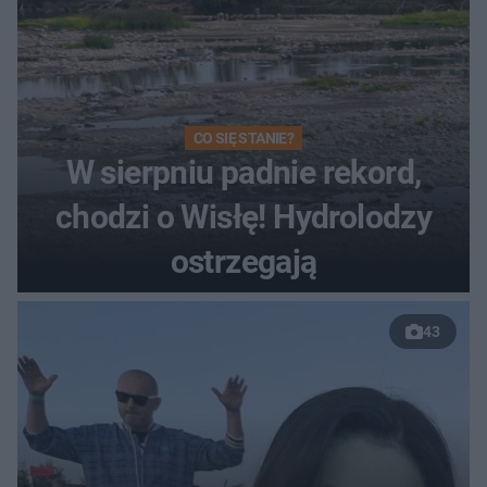
CO SIĘ STANIE?
W sierpniu padnie rekord,
chodzi o Wisłę! Hydrolodzy
ostrzegają
43