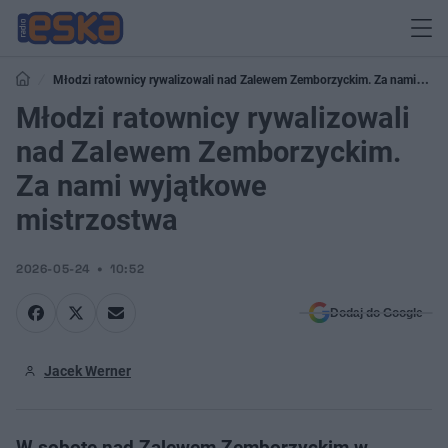
Młodzi ratownicy rywalizowali nad Zalewem Zemborzyckim. Za nami
wyjątkowe mistrzostwa
Młodzi ratownicy rywalizowali
nad Zalewem Zemborzyckim.
Za nami wyjątkowe
mistrzostwa
2026-05-24
10:52
Dodaj do Google
Jacek Werner
W sobotę nad Zalewem Zemborzyckim w