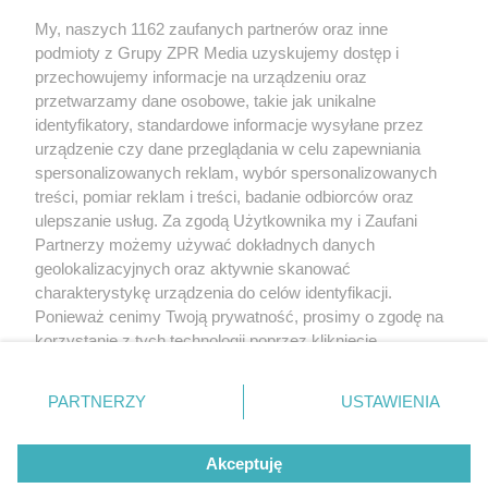
My, naszych 1162 zaufanych partnerów oraz inne
Żaden utwór zamieszczony w serwisie nie może być powielany i
podmioty z Grupy ZPR Media uzyskujemy dostęp i
rozpowszechniany lub dalej rozpowszechniany w jakikolwiek sposób (w
tym także elektroniczny lub mechaniczny) na jakimkolwiek polu
przechowujemy informacje na urządzeniu oraz
eksploatacji w jakiejkolwiek formie, włącznie z umieszczaniem w Internecie
przetwarzamy dane osobowe, takie jak unikalne
bez pisemnej zgody właściciela praw. Jakiekolwiek użycie lub
wykorzystanie utworów w całości lub w części z naruszeniem prawa, tzn.
identyfikatory, standardowe informacje wysyłane przez
bez właściwej zgody, jest zabronione pod groźbą kary i może być ścigane
urządzenie czy dane przeglądania w celu zapewniania
prawnie.
spersonalizowanych reklam, wybór spersonalizowanych
treści, pomiar reklam i treści, badanie odbiorców oraz
ulepszanie usług. Za zgodą Użytkownika my i Zaufani
Partnerzy możemy używać dokładnych danych
geolokalizacyjnych oraz aktywnie skanować
charakterystykę urządzenia do celów identyfikacji.
O nas
Ponieważ cenimy Twoją prywatność, prosimy o zgodę na
korzystanie z tych technologii poprzez kliknięcie
Informacje prawne
„Akceptuję”. Zgoda jest dobrowolna i zawsze możesz ją
zmienić/wycofać klikając przycisk ustawień prywatności
Nasze serwisy
PARTNERZY
USTAWIENIA
znajdujący się w lewym dolnym rogu strony
. Niektóre
rodzaje przetwarzania danych nie wymagają zgody
© 2026 Grupa ZPR Media
Akceptuję
użytkownika, ale masz prawo sprzeciwić się takiemu