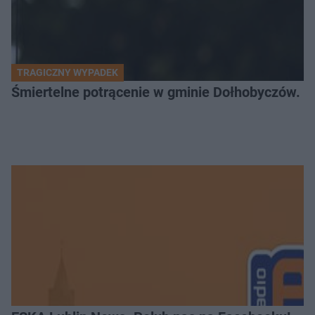
TRAGICZNY WYPADEK
Śmiertelne potrącenie w gminie Dołhobyczów. Po