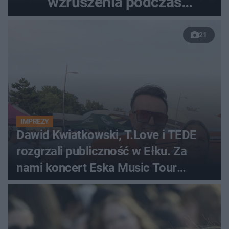
wzruszenia podczas
uroczystości
21
IMPREZY
Dawid Kwiatkowski, T.Love i TEDE
rozgrzali publiczność w Ełku. Za
nami koncert Eska Music Tour
[ZDJĘCIA]