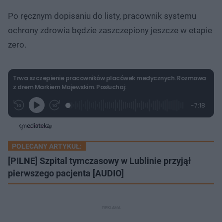
Po ręcznym dopisaniu do listy, pracownik systemu
ochrony zdrowia będzie zaszczepiony jeszcze w etapie
zero.
Trwa szczepienie pracowników placówek medycznych. Rozmowa
z drem Markiem Majewskim. Posłuchaj:
L
P
P
P
-
7:18
G
o
r
r
o
z
r
a
z
z
o
a
d
e
e
s
j
t
e
w
w
a
d
i
i
ł
:
ń
ń
y
POLECANY ARTYKUŁ:
c
3
1
1
z
.
0
0
[PILNE] Szpital tymczasowy w Lublinie przyjął
a
s
4
s
s
Â
2
pierwszego pacjenta [AUDIO]
d
d
%
o
o
t
p
u
r
ł
z
u
o
d
u