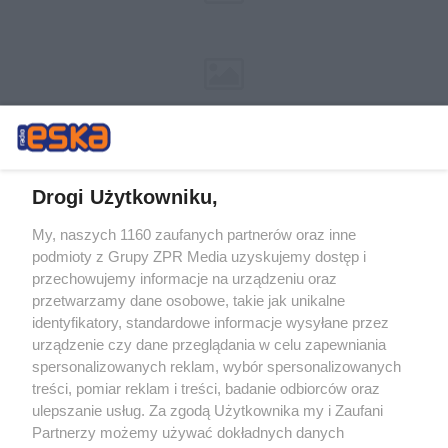
Drogi Użytkowniku,
My, naszych 1160 zaufanych partnerów oraz inne
Żaden utwór zamieszczony w serwisie nie może być powielany i
podmioty z Grupy ZPR Media uzyskujemy dostęp i
rozpowszechniany lub dalej rozpowszechniany w jakikolwiek sposób (w
tym także elektroniczny lub mechaniczny) na jakimkolwiek polu
przechowujemy informacje na urządzeniu oraz
eksploatacji w jakiejkolwiek formie, włącznie z umieszczaniem w
przetwarzamy dane osobowe, takie jak unikalne
Internecie bez pisemnej zgody właściciela praw. Jakiekolwiek użycie lub
identyfikatory, standardowe informacje wysyłane przez
wykorzystanie utworów w całości lub w części z naruszeniem prawa,
tzn. bez właściwej zgody, jest zabronione pod groźbą kary i może być
urządzenie czy dane przeglądania w celu zapewniania
ścigane prawnie.
spersonalizowanych reklam, wybór spersonalizowanych
treści, pomiar reklam i treści, badanie odbiorców oraz
ulepszanie usług. Za zgodą Użytkownika my i Zaufani
Partnerzy możemy używać dokładnych danych