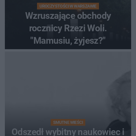
UROCZYSTOŚCI W WARSZAWIE
Wzruszające obchody
rocznicy Rzezi Woli.
"Mamusiu, żyjesz?"
SMUTNE WIEŚCI
Odszedł wybitny naukowiec i