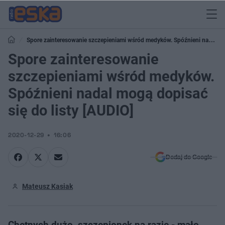
Spore zainteresowanie szczepieniami wśród medyków. Spóźnieni nadal
mogą dopisać się do listy [AUDIO]
Spore zainteresowanie
szczepieniami wśród medyków.
Spóźnieni nadal mogą dopisać
się do listy [AUDIO]
2020-12-29
16:06
Dodaj do Google
Mateusz Kasiak
Chętnych dużo, szczepionek na razie - mało.