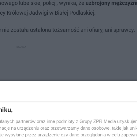
owego lubelskiej policji, wynika, że
uzbrojony mężczyzn
cy Królowej Jadwigi w Białej Podlaskiej.
ie została ustalona tożsamość ani ofiary, ani sprawcy.
niku,
fanych partnerów oraz inne podmioty z Grupy ZPR Media uzyskujem
cje na urządzeniu oraz przetwarzamy dane osobowe, takie jak unika
je wysyłane przez urządzenie czy dane przeglądania w celu zapewn