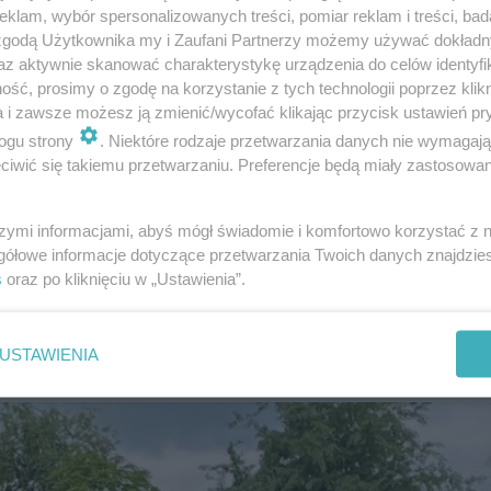
klam, wybór spersonalizowanych treści, pomiar reklam i treści, bad
 intensywne czynności. Trwa obława za
 zgodą Użytkownika my i Zaufani Partnerzy możemy używać dokład
ystkich funkcjonariuszy w mieście ogłoszono
az aktywnie skanować charakterystykę urządzenia do celów identyfi
ść, prosimy o zgodę na korzystanie z tych technologii poprzez klikn
są kontrole pojazdów, ustawiono blokady na
a i zawsze możesz ją zmienić/wycofać klikając przycisk ustawień pr
przeszukiwanie terenu. Funkcjonariusze
ogu strony
. Niektóre rodzaje przetwarzania danych nie wymagaj
żsamość ofiary, jak i sprawcy - przekazał
iwić się takiemu przetwarzaniu. Preferencje będą miały zastosowanie
rasowy Komendy Miejskiej Policji w Białej
szymi informacjami, abyś mógł świadomie i komfortowo korzystać z
gółowe informacje dotyczące przetwarzania Twoich danych znajdzi
s
oraz po kliknięciu w „Ustawienia”.
iej. Nie żyje mężczyzna, trwa obława na
USTAWIENIA