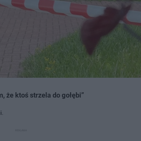
, że ktoś strzela do gołębi”
i.