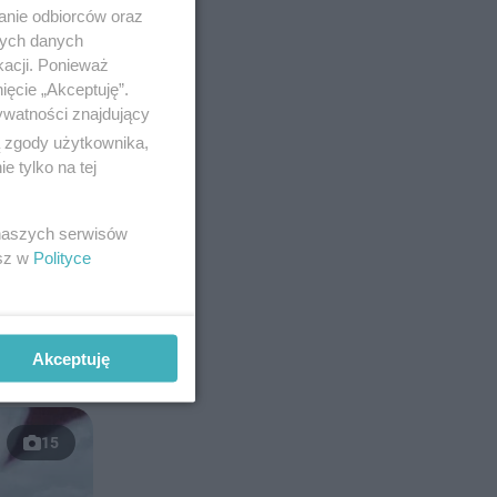
anie odbiorców oraz
nych danych
kacji. Ponieważ
ięcie „Akceptuję”.
ywatności znajdujący
ą zgody użytkownika,
 tylko na tej
 naszych serwisów
esz w
Polityce
Akceptuję
15