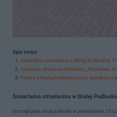
Spis treści
Śmiertelna strzelanina w Białej Podlaskiej. 
Usłyszała strzały pod blokiem. „Myślałam, że 
Policja w Białej Podlaskiej prosi świadków o p
Śmiertelna strzelanina w Białej Podlask
Do tragicznej sytuacji doszło w poniedziałek, 15 c