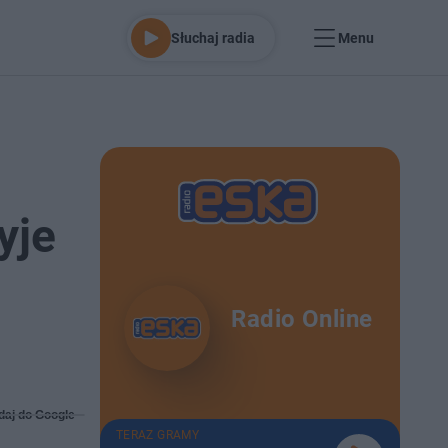
Słuchaj radia
Menu
yje
Radio Online
daj do Google
TERAZ GRAMY