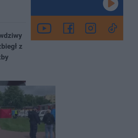
awdziwy
biegł z
żby