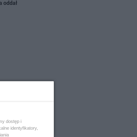
a oddał
y dostęp i
lne identyfikatory,
iania