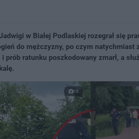
Jadwigi w Białej Podlaskiej rozegrał się pr
gień do mężczyzny, po czym natychmiast z
i i prób ratunku poszkodowany zmarł, a słu
kalę.
15