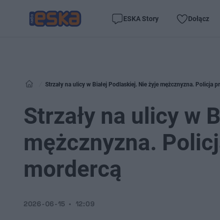
ESKA Story
Dołącz
Strzały na ulicy w Białej Podlaskiej. Nie żyje mężcznyzna. Policja
Strzały na ulicy w B
mężcznyzna. Policj
mordercą
2026-06-15
12:09