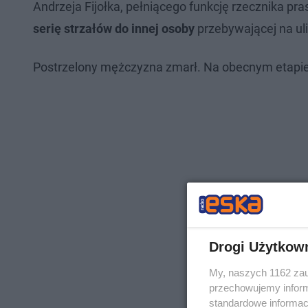
Andrzeja Fijołka, pełniącego funkcję rzecznika pras
serię strzałów do innej osoby
przebywającej na uli
Postrzelony mężczyzna zmarł. Na obecnym etapie n
Drogi Użytkow
My, naszych 1162 zau
przechowujemy informa
standardowe informac