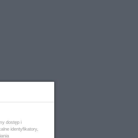
y dostęp i
lne identyfikatory,
iania
kich