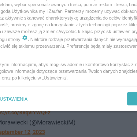
klam, wybór spersonalizowanych treści, pomiar reklam i treści, bad
sał premier we wtorek na platformie X (dawniej Twitter).
 zgodą Użytkownika my i Zaufani Partnerzy możemy używać dokład
az aktywnie skanować charakterystykę urządzenia do celów identyfi
ść, prosimy o zgodę na korzystanie z tych technologii poprzez klikn
a i zawsze możesz ją zmienić/wycofać klikając przycisk ustawień pr
ogu strony
. Niektóre rodzaje przetwarzania danych nie wymagaj
acja w Lublinie.
iwić się takiemu przetwarzaniu. Preferencje będą miały zastosowanie
szymi informacjami, abyś mógł świadomie i komfortowo korzystać z
gółowe informacje dotyczące przetwarzania Twoich danych znajdzi
s
oraz po kliknięciu w „Ustawienia”.
lało nas ukraińskie zboże.Niezależnie od
brukselskich urzędników, nie otworzymy
USTAWIENIA
ps://t.co/KvqvIYWQFz
orawiecki (@MorawieckiM)
eptember 12, 2023