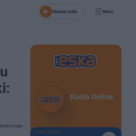
Słuchaj radia
Menu
du
i:
Radio Online
daj do Google
TERAZ GRAMY