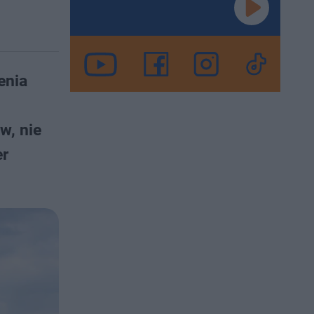
enia
w, nie
er