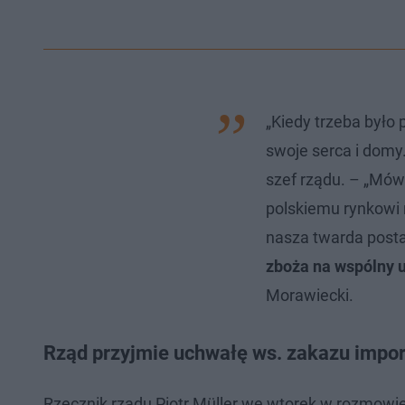
„Kiedy trzeba był
swoje serca i domy
szef rządu. – „Mówi
polskiemu rynkowi
nasza twarda post
zboża na wspólny u
Morawiecki.
Rząd przyjmie uchwałę ws. zakazu impor
Rzecznik rządu Piotr Müller we wtorek w rozmowie