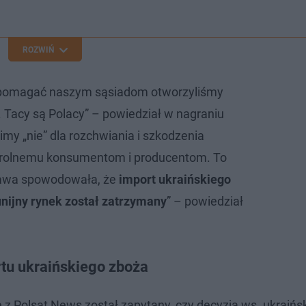
ROZWIŃ
o pomagać naszym sąsiadom otworzyliśmy
. Tacy są Polacy” – powiedział w nagraniu
my „nie” dla rozchwiania i szkodzenia
 rolnemu konsumentom i producentom. To
awa spowodowała, że
import ukraińskiego
nijny rynek został zatrzymany
” – powiedział
tu ukraińskiego zboża
 z Polsat News został zapytany, czy decyzja ws. ukraińs