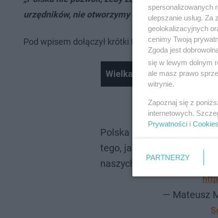
spersonalizowanych re
urzędników, nie otworzymy naszych granic”
-
napi
ulepszanie usług. Za
geolokalizacyjnych or
cenimy Twoją prywatno
Pod wpisem dołączył krótki filmik.
Zgoda jest dobrowoln
się w lewym dolnym r
Wielka bomba i wielka ewaku
ale masz prawo sprzec
witrynie.
Zapoznaj się z poniż
internetowych. Szcze
Prywatności
i
Cookie
Polska nie pozwoli, żeby za
tego, jaka będzie decyzja 
PARTNERZY
naszych granic.
htt
— Mateusz M
S