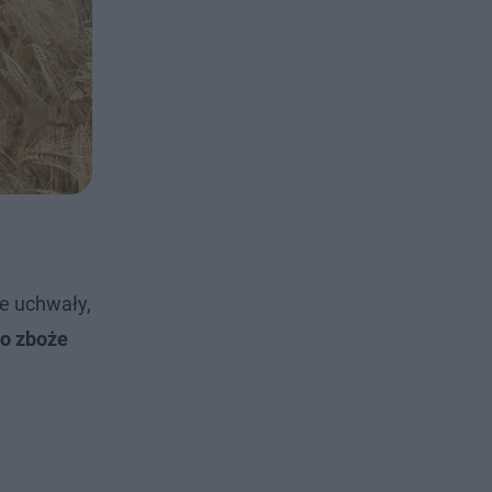
ie uchwały,
ło zboże