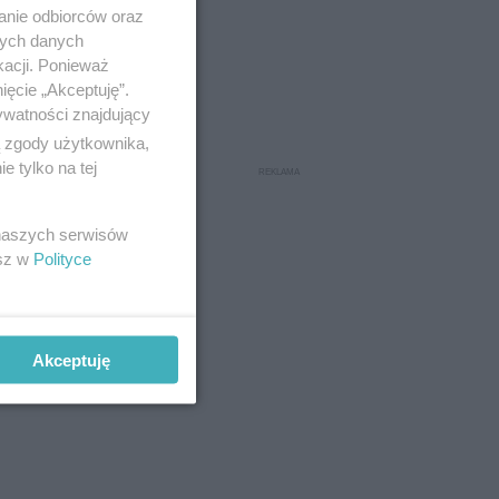
anie odbiorców oraz
nych danych
kacji. Ponieważ
ięcie „Akceptuję”.
ywatności znajdujący
ą zgody użytkownika,
 tylko na tej
 naszych serwisów
esz w
Polityce
Akceptuję