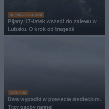
NOCNA AKCJA SŁUŻB
Pijany 17-latek wszedł do zalewu w
Lubsku. O krok od tragedii
Z REGIONU
Dwa wypadki w powiecie siedleckim.
Trzy osoby ranne!