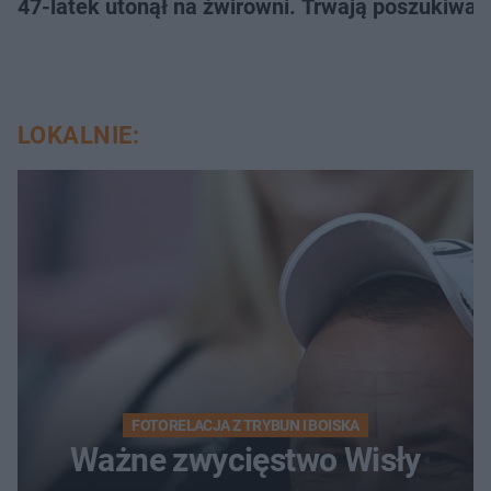
47-latek utonął na żwirowni. Trwają poszukiwan
LOKALNIE:
FOTORELACJA Z TRYBUN I BOISKA
Ważne zwycięstwo Wisły