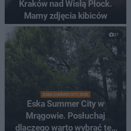
Kraków nad Wisłą Płock.
Mamy zdjęcia kibiców
37
ESKA SUMMER CITY 2026
Eska Summer City w
Mrągowie. Posłuchaj
dlaczego warto wybrać ten