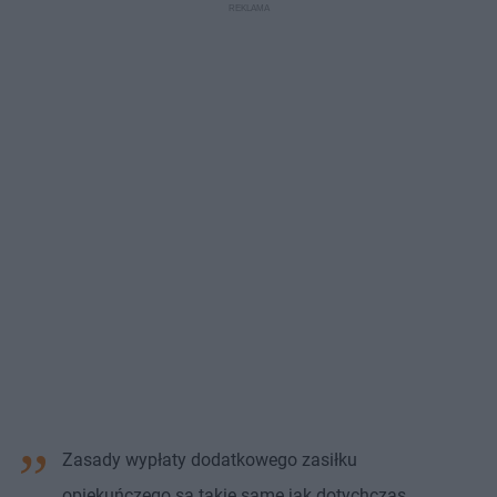
Zasady wypłaty dodatkowego zasiłku
opiekuńczego są takie same jak dotychczas,