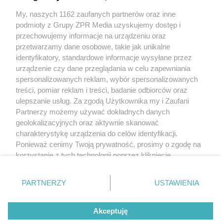
My, naszych 1162 zaufanych partnerów oraz inne
Żaden utwór zamieszczony w serwisie nie może być powielany i
podmioty z Grupy ZPR Media uzyskujemy dostęp i
rozpowszechniany lub dalej rozpowszechniany w jakikolwiek sposób (w
tym także elektroniczny lub mechaniczny) na jakimkolwiek polu
przechowujemy informacje na urządzeniu oraz
eksploatacji w jakiejkolwiek formie, włącznie z umieszczaniem w Internecie
przetwarzamy dane osobowe, takie jak unikalne
bez pisemnej zgody właściciela praw. Jakiekolwiek użycie lub
wykorzystanie utworów w całości lub w części z naruszeniem prawa, tzn.
identyfikatory, standardowe informacje wysyłane przez
bez właściwej zgody, jest zabronione pod groźbą kary i może być ścigane
urządzenie czy dane przeglądania w celu zapewniania
prawnie.
spersonalizowanych reklam, wybór spersonalizowanych
treści, pomiar reklam i treści, badanie odbiorców oraz
ulepszanie usług. Za zgodą Użytkownika my i Zaufani
Partnerzy możemy używać dokładnych danych
geolokalizacyjnych oraz aktywnie skanować
charakterystykę urządzenia do celów identyfikacji.
O nas
Ponieważ cenimy Twoją prywatność, prosimy o zgodę na
korzystanie z tych technologii poprzez kliknięcie
Informacje prawne
„Akceptuję”. Zgoda jest dobrowolna i zawsze możesz ją
zmienić/wycofać klikając przycisk ustawień prywatności
Nasze serwisy
PARTNERZY
USTAWIENIA
znajdujący się w lewym dolnym rogu strony
. Niektóre
rodzaje przetwarzania danych nie wymagają zgody
© 2026 Grupa ZPR Media
Akceptuję
użytkownika, ale masz prawo sprzeciwić się takiemu