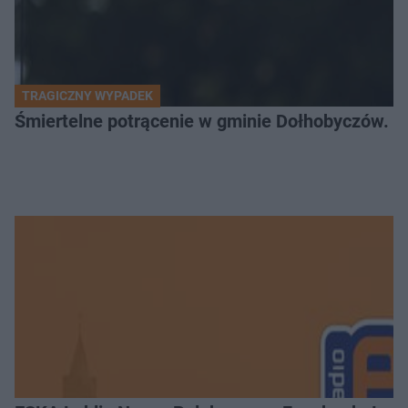
TRAGICZNY WYPADEK
Śmiertelne potrącenie w gminie Dołhobyczów. Po