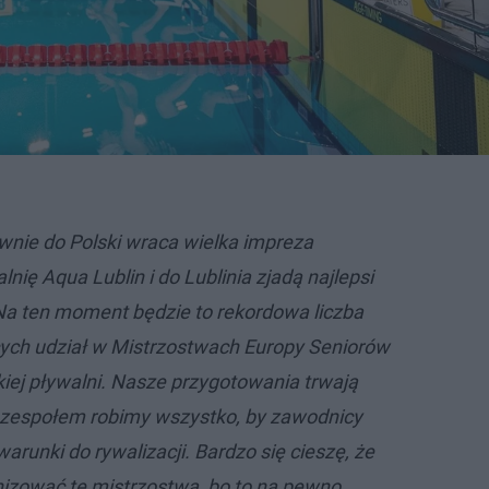
ownie do Polski wraca wielka impreza
nię Aqua Lublin i do Lublinia zjadą najlepsi
Na ten moment będzie to rekordowa liczba
ych udział w Mistrzostwach Europy Seniorów
kiej pływalni. Nasze przygotowania trwają
z zespołem robimy wszystko, by zawodnicy
warunki do rywalizacji. Bardzo się cieszę, że
izować te mistrzostwa, bo to na pewno