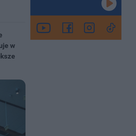
e
uje w
ększe