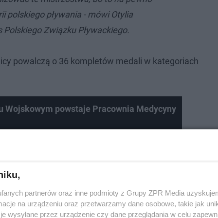
ii polskiego pływania - mówi Otylia
s Polskiego Związku Pływackiego.
nicy powalczą o 36 kompletów medali w kategoriach
alu Wojskowym powstaje Pracownia Medycyny
niku,
fanych partnerów oraz inne podmioty z Grupy ZPR Media uzyskujem
cje na urządzeniu oraz przetwarzamy dane osobowe, takie jak unika
je wysyłane przez urządzenie czy dane przeglądania w celu zapewn