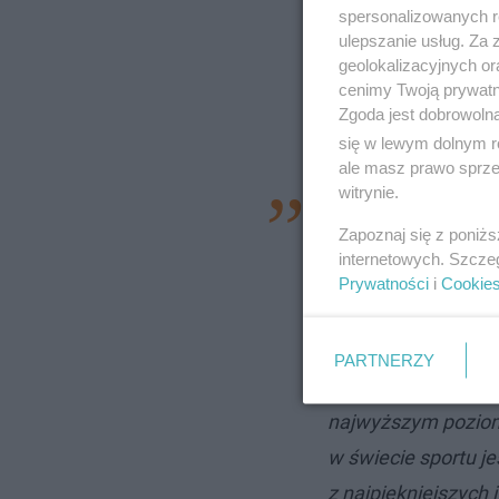
spersonalizowanych re
ulepszanie usług. Za
geolokalizacyjnych or
cenimy Twoją prywatno
Zgoda jest dobrowoln
się w lewym dolnym r
ale masz prawo sprzec
witrynie.
- Mistrzostwa Euro
Zapoznaj się z poniż
przyciągnie do Lub
internetowych. Szcze
kontynentu, a jej t
Prywatności
i
Cookie
tego wydarzenie w
dotychczasowych d
PARTNERZY
wiarygodnym i pro
najwyższym poziom
w świecie sportu j
z najpiękniejszych 