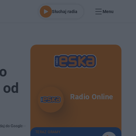
Słuchaj radia
Menu
do
 od
Radio Online
daj do Google
TERAZ GRAMY