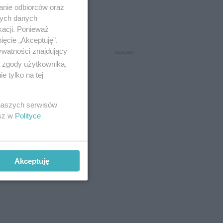
anie odbiorców oraz
nych danych
kacji. Ponieważ
ięcie „Akceptuję”.
ywatności znajdujący
ą zgody użytkownika,
 tylko na tej
 naszych serwisów
esz w
Polityce
Akceptuję