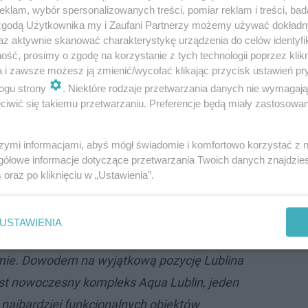
klam, wybór spersonalizowanych treści, pomiar reklam i treści, bad
 zgodą Użytkownika my i Zaufani Partnerzy możemy używać dokład
az aktywnie skanować charakterystykę urządzenia do celów identyfi
ść, prosimy o zgodę na korzystanie z tych technologii poprzez klikn
a i zawsze możesz ją zmienić/wycofać klikając przycisk ustawień pr
ogu strony
. Niektóre rodzaje przetwarzania danych nie wymagaj
iwić się takiemu przetwarzaniu. Preferencje będą miały zastosowanie
py Seniorów w Pływaniu to impreza, która
szymi informacjami, abyś mógł świadomie i komfortowo korzystać z
lina najlepszych zawodników naszego
gółowe informacje dotyczące przetwarzania Twoich danych znajdzi
ransmisję obejrzą miliony kibiców. Organizacja
s
oraz po kliknięciu w „Ustawienia”.
 naszym mieście jest wyrazem uznania dla
okonań i potwierdzeniem, że jesteśmy
USTAWIENIA
fesjonalnym partnerem dla zawodów na
ie. Dowodem na wyjątkową pozycję Lublina
est nowoczesny kompleks Aqua Lublin, jeden
i najbardziej funkcjonalnych obiektów