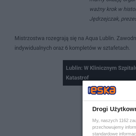
ważny krok w histor
Jędrzejczak, preze
Mistrzostwa rozegrają się na Aqua Lublin. Zawod
indywidualnych oraz 6 kompletów w sztafetach.
Lublin: W Klinicznym Szpit
Katastrof
Drogi Użytkow
My, naszych 1162 zau
przechowujemy informa
standardowe informac