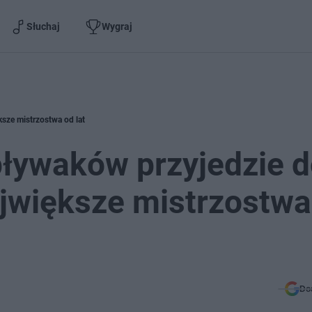
Słuchaj
Wygraj
sze mistrzostwa od lat
pływaków przyjedzie 
ajwiększe mistrzostwa
Do