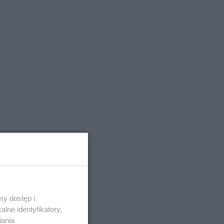
y dostęp i
lne identyfikatory,
iania