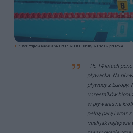
Autor: zdjęcie nadesłane, Urząd Miasta Lublin/ Materiały prasowe
- Po 14 latach pon
pływacka. Na pływal
pływacy z Europy. 
uczestników biorąc
w pływaniu na krót
pełną parą i wraz 
mieli jak najlepsze 
mamy okazję organ