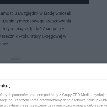
Zamościu uwzględnił w środę wniosek
edłużenie tymczasowego aresztowania
 trzy miesiące, tj. do 27 sierpnia –
 rzecznik Prokuratury Okręgowej w
bacz.
niku,
fanych partnerów oraz inne podmioty z Grupy ZPR Media uzyskujem
cje na urządzeniu oraz przetwarzamy dane osobowe, takie jak unika
je wysyłane przez urządzenie czy dane przeglądania w celu zapewn