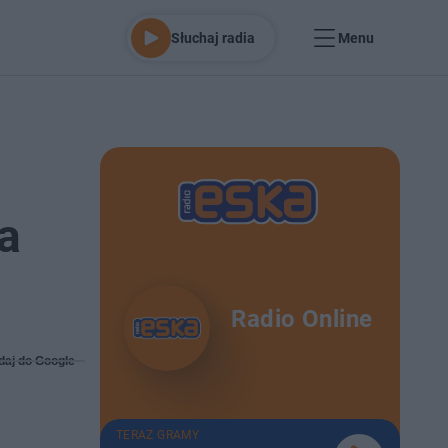
Słuchaj radia
Menu
a
Radio Online
daj do Google
TERAZ GRAMY