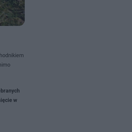
 chodnikiem
omimo
zebranych
nięcie w