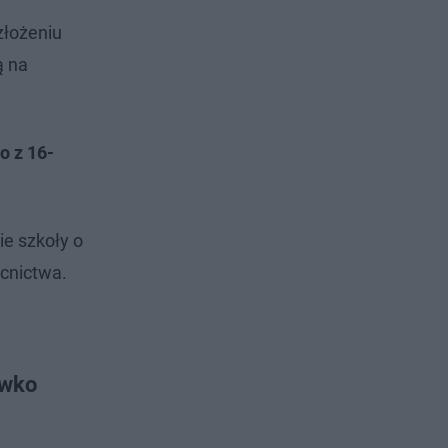
złożeniu
ą na
o z 16-
e szkoły o
ocnictwa.
iwko