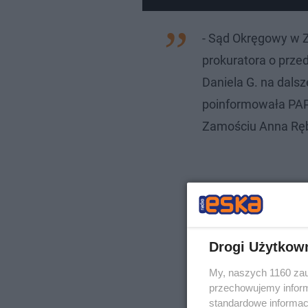
- Sąd Okręgowy w 
prokuratora o prz
Daniela G. na dalsze
poinformowała PAP
Zamościu Anna Rę
Drogi Użytkow
My, naszych 1160 zau
przechowujemy informa
standardowe informac