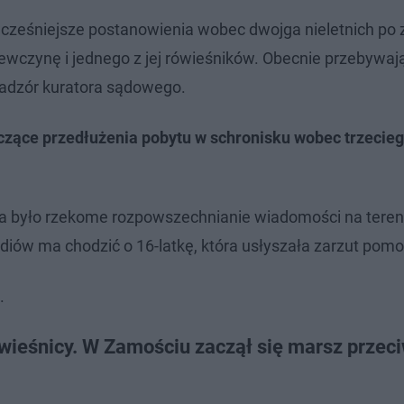
ześniejsze postanowienia wobec dwojga nieletnich po 
iewczynę i jednego z jej rówieśników. Obecnie przebywaj
adzór kuratora sądowego.
zące przedłużenia pobytu w schronisku wobec trzecieg
ia było rzekome rozpowszechnianie wiadomości na tereni
iów ma chodzić o 16-latkę, która usłyszała zarzut pom
.
rówieśnicy. W Zamościu zaczął się marsz przec