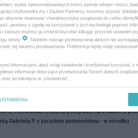
klam, wybór spersonalizowanych treści, pomiar reklam i treści, bad
 zgodą Użytkownika my i Zaufani Partnerzy możemy używać dokład
az aktywnie skanować charakterystykę urządzenia do celów identyfi
ść, prosimy o zgodę na korzystanie z tych technologii poprzez klikn
a i zawsze możesz ją zmienić/wycofać klikając przycisk ustawień pr
ratura czeka aktualnie na między innymi opinię psychiat
ogu strony
. Niektóre rodzaje przetwarzania danych nie wymagaj
o.
iwić się takiemu przetwarzaniu. Preferencje będą miały zastosowanie
pinię z zakresu badań genetycznych
szymi informacjami, abyś mógł świadomie i komfortowo korzystać z
czonych śladów krwi na obuwiu sprawców
gółowe informacje dotyczące przetwarzania Twoich danych znajdzi
s
oraz po kliknięciu w „Ustawienia”.
niającą z zakresu medycyny sądowej –
iczka.
USTAWIENIA
J. i Arkadiusz P., którzy podejrzani są o udział w pobi
tnią Gabrielę P. z zarzutem pomocnictwa - w ośrodku