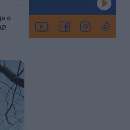
go o
AP.
w