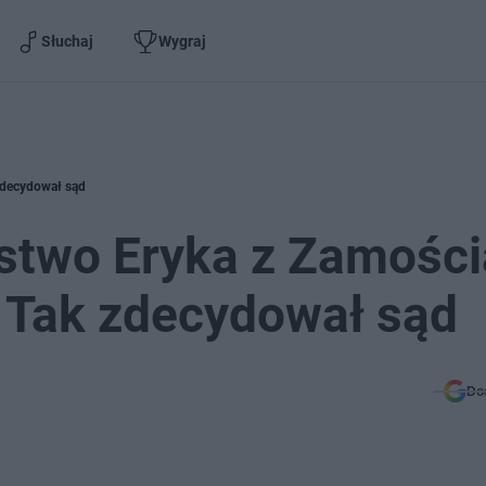
Słuchaj
Wygraj
 zdecydował sąd
jstwo Eryka z Zamości
. Tak zdecydował sąd
Do