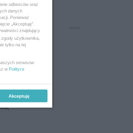
anie odbiorców oraz
nych danych
kacji. Ponieważ
ięcie „Akceptuję”.
ywatności znajdujący
ryczną i
ą zgody użytkownika,
 tylko na tej
 naszych serwisów
esz w
Polityce
Akceptuję
ciu,