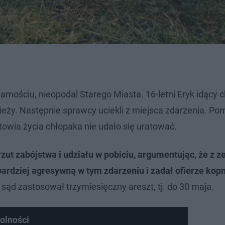
 Zamościu, nieopodal Starego Miasta. 16-letni Eryk idący
zieży. Następnie sprawcy uciekli z miejsca zdarzenia. P
towia życia chłopaka nie udało się uratować.
rzut zabójstwa i udziału w pobiciu, argumentując, że z 
bardziej agresywną w tym zdarzeniu i zadał ofierze kop
sąd zastosował trzymiesięczny areszt, tj. do 30 maja.
wolności