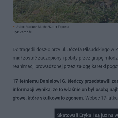
Autor: Mariusz Mucha/Super Express
Eryk, Zamość
Do tragedii doszło przy ul. Józefa Piłsudskiego w
miał zostać zaczepiony i pobity przez grupę młod
reanimacji prowadzonej przez załogę karetki pogo
17-letniemu Danielowi G. śledczy przedstawili za
informacji wynika, że to właśnie on był osobą naj
głowę, które skutkowało zgonem.
Wobec 17-latka 
Skatowali Eryka i są już na 