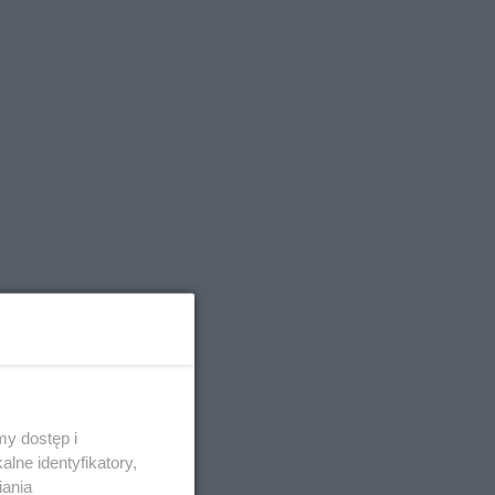
y dostęp i
lne identyfikatory,
iania