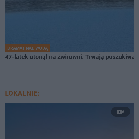
DRAMAT NAD WODĄ
47-latek utonął na żwirowni. Trwają poszukiwan
LOKALNIE:
6