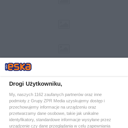
Drogi Użytkowniku,
My, naszych 1162 zaufanych partnerów oraz inne
Żaden utwór zamieszczony w serwisie nie może być powielany i
podmioty z Grupy ZPR Media uzyskujemy dostęp i
rozpowszechniany lub dalej rozpowszechniany w jakikolwiek sposób (w
przechowujemy informacje na urządzeniu oraz
tym także elektroniczny lub mechaniczny) na jakimkolwiek polu
eksploatacji w jakiejkolwiek formie, włącznie z umieszczaniem w
przetwarzamy dane osobowe, takie jak unikalne
Internecie bez pisemnej zgody właściciela praw. Jakiekolwiek użycie lub
identyfikatory, standardowe informacje wysyłane przez
wykorzystanie utworów w całości lub w części z naruszeniem prawa,
tzn. bez właściwej zgody, jest zabronione pod groźbą kary i może być
urządzenie czy dane przeglądania w celu zapewniania