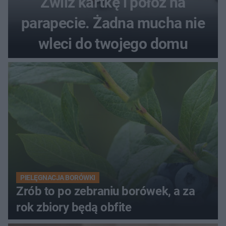
Zwilż kartkę i połóż na
parapecie. Żadna mucha nie
wleci do twojego domu
PIELĘGNACJA BORÓWKI
Zrób to po zebraniu borówek, a za
rok zbiory będą obfite