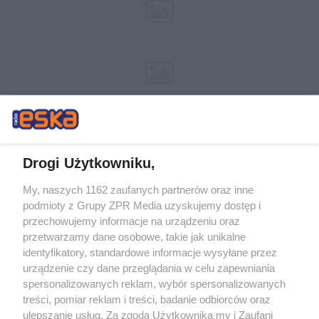
Drogi Użytkowniku,
My, naszych 1162 zaufanych partnerów oraz inne
Żaden utwór zamieszczony w serwisie nie może być powielany i
podmioty z Grupy ZPR Media uzyskujemy dostęp i
rozpowszechniany lub dalej rozpowszechniany w jakikolwiek sposób (w
tym także elektroniczny lub mechaniczny) na jakimkolwiek polu
przechowujemy informacje na urządzeniu oraz
eksploatacji w jakiejkolwiek formie, włącznie z umieszczaniem w Internecie
przetwarzamy dane osobowe, takie jak unikalne
bez pisemnej zgody właściciela praw. Jakiekolwiek użycie lub
wykorzystanie utworów w całości lub w części z naruszeniem prawa, tzn.
identyfikatory, standardowe informacje wysyłane przez
bez właściwej zgody, jest zabronione pod groźbą kary i może być ścigane
urządzenie czy dane przeglądania w celu zapewniania
prawnie.
spersonalizowanych reklam, wybór spersonalizowanych
treści, pomiar reklam i treści, badanie odbiorców oraz
ulepszanie usług. Za zgodą Użytkownika my i Zaufani