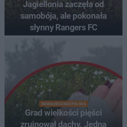
Jagiellonia zaczęła od
samobója, ale pokonała
słynny Rangers FC
NAWAŁNICA NAD POLSKĄ
Grad wielkości pięści
zrujnował dachy. Jedna