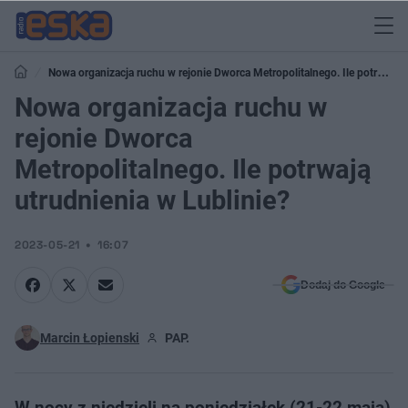
Nowa organizacja ruchu w rejonie Dworca Metropolitalnego. Ile potrwają
utrudnienia w Lublinie?
Nowa organizacja ruchu w
rejonie Dworca
Metropolitalnego. Ile potrwają
utrudnienia w Lublinie?
2023-05-21
16:07
Dodaj do Google
Marcin Łopienski
PAP.
W nocy z niedzieli na poniedziałek (21-22 maja)