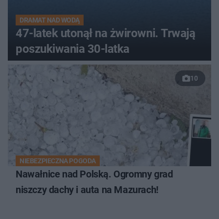
DRAMAT NAD WODĄ
47-latek utonął na żwirowni. Trwają
poszukiwania 30-latka
10
NIEBEZPIECZNA POGODA
Nawałnice nad Polską. Ogromny grad
niszczy dachy i auta na Mazurach!