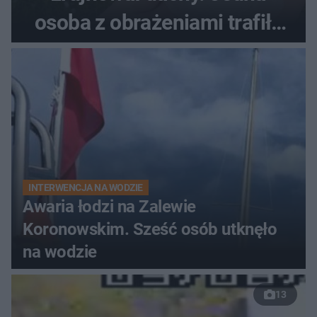
osoba z obrażeniami trafiła
do szpitala
INTERWENCJA NA WODZIE
Awaria łodzi na Zalewie
Koronowskim. Sześć osób utknęło
na wodzie
13