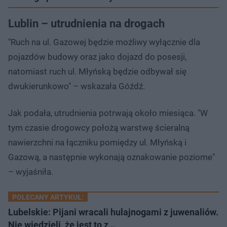
Lublin – utrudnienia na drogach
"Ruch na ul. Gazowej będzie możliwy wyłącznie dla
pojazdów budowy oraz jako dojazd do posesji,
natomiast ruch ul. Młyńską będzie odbywał się
dwukierunkowo" – wskazała Góźdź.
Jak podała, utrudnienia potrwają około miesiąca. "W
tym czasie drogowcy położą warstwę ścieralną
nawierzchni na łączniku pomiędzy ul. Młyńską i
Gazową, a następnie wykonają oznakowanie poziome"
– wyjaśniła.
POLECANY ARTYKUŁ:
Lubelskie: Pijani wracali hulajnogami z juwenaliów.
Nie wiedzieli, że jest to z…