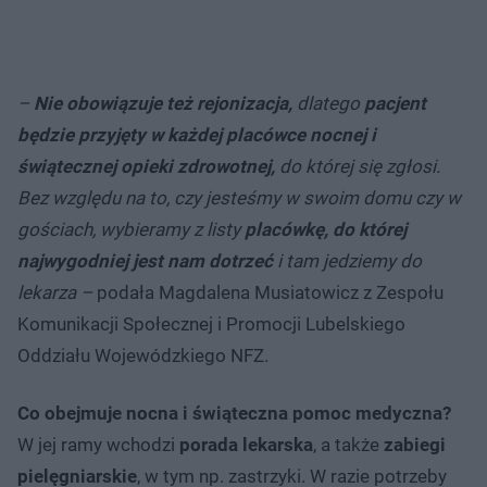
–
Nie obowiązuje też rejonizacja,
dlatego
pacjent
będzie przyjęty w każdej placówce nocnej i
świątecznej opieki zdrowotnej,
do której się zgłosi.
Bez względu na to, czy jesteśmy w swoim domu czy w
gościach, wybieramy z listy
placówkę, do której
najwygodniej jest nam dotrzeć
i tam jedziemy do
lekarza –
podała Magdalena Musiatowicz z Zespołu
Komunikacji Społecznej i Promocji Lubelskiego
Oddziału Wojewódzkiego NFZ.
Co obejmuje nocna i świąteczna pomoc medyczna?
W jej ramy wchodzi
porada lekarska
, a także
zabiegi
pielęgniarskie
, w tym np. zastrzyki. W razie potrzeby