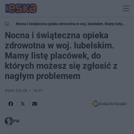
Nocna i świąteczna opieka zdrowotna w woj. lubelskim. Mamy listę
placówek, do których możesz się zgłosić z nagłym problemem
Nocna i świąteczna opieka
zdrowotna w woj. lubelskim.
Mamy listę placówek, do
których możesz się zgłosić z
nagłym problemem
2024-03-29
13:31
Dodaj do Google
PW