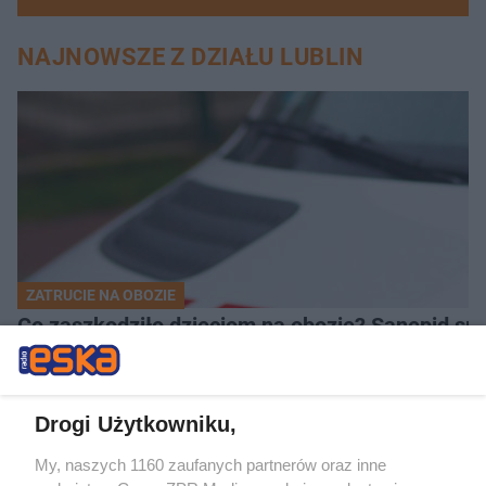
NAJNOWSZE Z DZIAŁU LUBLIN
ZATRUCIE NA OBOZIE
Co zaszkodziło dzieciom na obozie? Sanepid s
Drogi Użytkowniku,
My, naszych 1160 zaufanych partnerów oraz inne