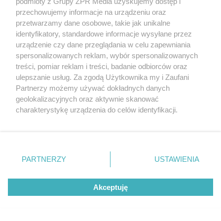
podmioty z Grupy ZPR Media uzyskujemy dostęp i
przechowujemy informacje na urządzeniu oraz
przetwarzamy dane osobowe, takie jak unikalne
identyfikatory, standardowe informacje wysyłane przez
urządzenie czy dane przeglądania w celu zapewniania
spersonalizowanych reklam, wybór spersonalizowanych
treści, pomiar reklam i treści, badanie odbiorców oraz
ulepszanie usług. Za zgodą Użytkownika my i Zaufani
W Lublinie powstaje zupełnie nowe miejsce. Mo
Partnerzy możemy używać dokładnych danych
geolokalizacyjnych oraz aktywnie skanować
charakterystykę urządzenia do celów identyfikacji.
Ponieważ cenimy Twoją prywatność, prosimy o zgodę na
korzystanie z tych technologii poprzez kliknięcie
„Akceptuję”. Zgoda jest dobrowolna i zawsze możesz ją
zmienić/wycofać klikając przycisk ustawień prywatności
PARTNERZY
USTAWIENIA
znajdujący się w lewym dolnym rogu strony
. Niektóre
rodzaje przetwarzania danych nie wymagają zgody
Akceptuję
użytkownika, ale masz prawo sprzeciwić się takiemu
przetwarzaniu. Preferencje będą miały zastosowanie tylko
na tej witrynie.