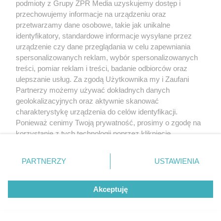
podmioty z Grupy ZPR Media uzyskujemy dostęp i
przechowujemy informacje na urządzeniu oraz
przetwarzamy dane osobowe, takie jak unikalne
identyfikatory, standardowe informacje wysyłane przez
urządzenie czy dane przeglądania w celu zapewniania
spersonalizowanych reklam, wybór spersonalizowanych
treści, pomiar reklam i treści, badanie odbiorców oraz
ulepszanie usług. Za zgodą Użytkownika my i Zaufani
Partnerzy możemy używać dokładnych danych
geolokalizacyjnych oraz aktywnie skanować
charakterystykę urządzenia do celów identyfikacji.
Ponieważ cenimy Twoją prywatność, prosimy o zgodę na
korzystanie z tych technologii poprzez kliknięcie
„Akceptuję”. Zgoda jest dobrowolna i zawsze możesz ją
zmienić/wycofać klikając przycisk ustawień prywatności
PARTNERZY
USTAWIENIA
znajdujący się w lewym dolnym rogu strony
. Niektóre
rodzaje przetwarzania danych nie wymagają zgody
Akceptuję
użytkownika, ale masz prawo sprzeciwić się takiemu
przetwarzaniu. Preferencje będą miały zastosowanie tylko
na tej witrynie.