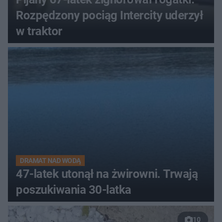
Rozpędzony pociąg Intercity uderzył
w traktor
DRAMAT NAD WODĄ
47-latek utonął na żwirowni. Trwają
poszukiwania 30-latka
10