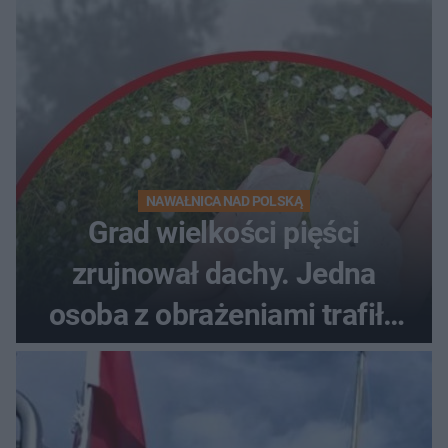
NAWAŁNICA NAD POLSKĄ
Grad wielkości pięści
zrujnował dachy. Jedna
osoba z obrażeniami trafiła
do szpitala