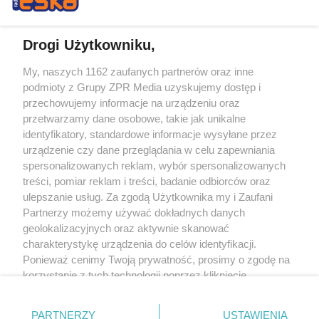
Drogi Użytkowniku,
My, naszych 1162 zaufanych partnerów oraz inne
Żaden utwór zamieszczony w serwisie nie może być powielany i
podmioty z Grupy ZPR Media uzyskujemy dostęp i
rozpowszechniany lub dalej rozpowszechniany w jakikolwiek sposób (w
tym także elektroniczny lub mechaniczny) na jakimkolwiek polu
przechowujemy informacje na urządzeniu oraz
eksploatacji w jakiejkolwiek formie, włącznie z umieszczaniem w Internecie
przetwarzamy dane osobowe, takie jak unikalne
bez pisemnej zgody właściciela praw. Jakiekolwiek użycie lub
wykorzystanie utworów w całości lub w części z naruszeniem prawa, tzn.
identyfikatory, standardowe informacje wysyłane przez
bez właściwej zgody, jest zabronione pod groźbą kary i może być ścigane
urządzenie czy dane przeglądania w celu zapewniania
prawnie.
spersonalizowanych reklam, wybór spersonalizowanych
treści, pomiar reklam i treści, badanie odbiorców oraz
ulepszanie usług. Za zgodą Użytkownika my i Zaufani
Partnerzy możemy używać dokładnych danych
geolokalizacyjnych oraz aktywnie skanować
charakterystykę urządzenia do celów identyfikacji.
Ponieważ cenimy Twoją prywatność, prosimy o zgodę na
O nas
korzystanie z tych technologii poprzez kliknięcie
Informacje prawne
„Akceptuję”. Zgoda jest dobrowolna i zawsze możesz ją
zmienić/wycofać klikając przycisk ustawień prywatności
Nasze serwisy
PARTNERZY
USTAWIENIA