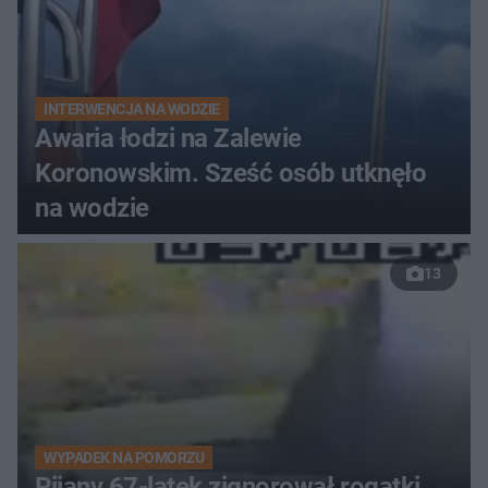
INTERWENCJA NA WODZIE
Awaria łodzi na Zalewie
Koronowskim. Sześć osób utknęło
na wodzie
13
WYPADEK NA POMORZU
Pijany 67-latek zignorował rogatki.