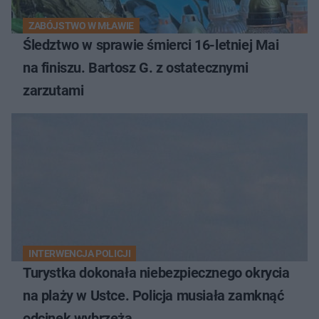
ZABÓJSTWO W MŁAWIE
Śledztwo w sprawie śmierci 16-letniej Mai
na finiszu. Bartosz G. z ostatecznymi
zarzutami
INTERWENCJA POLICJI
Turystka dokonała niebezpiecznego okrycia
na plaży w Ustce. Policja musiała zamknąć
odcinek wybrzeża