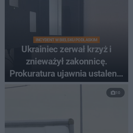
INCYDENT W BIELSKU PODLASKIM
Ukrainiec zerwał krzyż i
znieważył zakonnicę.
Prokuratura ujawnia ustalenia
w sprawie 26-latka
10