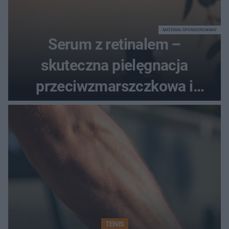
MATERIAŁ SPONSOROWANY
Serum z retinalem –
skuteczna pielęgnacja
przeciwzmarszczkowa i
regenerująca
TENIS