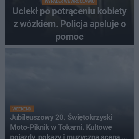
WYPADEK WE WROCŁAWIU
Uciekł po potrąceniu kobiety
z wózkiem. Policja apeluje o
pomoc
WEEKEND
Jubileuszowy 20. Świętokrzyski
Moto-Piknik w Tokarni. Kultowe
pojazdy, pokazy i muzyczna scena w