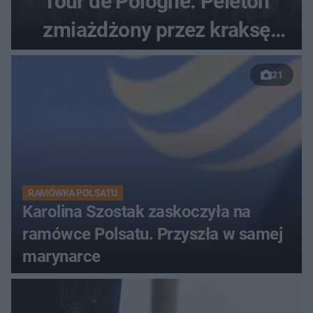
Tour de Pologne. Peleton
zmiażdżony przez kraksę
przed Karpaczem
21
RAMÓWKA POLSATU
Karolina Szostak zaskoczyła na
ramówce Polsatu. Przyszła w samej
marynarce