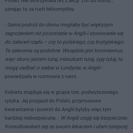
Polski. Nie skorzystała też z akcji "Lot do domu",
uznając to za ruch lekkomyślny.
-
Sama podróż do domu mogłaby być większym
zagrożeniem niż pozostanie w Anglii i stosowanie się
do zaleceń rządu – czy to polskiego, czy brytyjskiego.
Te zalecenia są podobne. Wszędzie jest koronawirus,
więc skoro jestem tutaj, mieszkam tutaj, żyję tutaj, to
mogę zadbać o siebie w Londynie, w Anglii
-
powiedziała w rozmowie z nami.
Kobieta znajduje się w grupie tzw. podwyższonego
ryzyka. Jej przyjazd do Polski, przymusowa
kwarantanna i powrót do Anglii byłyby więc tym
bardziej niebezpieczne. -
W Anglii czuję się bezpiecznie.
Konsultowałam się ze swoim lekarzem i ufam tutejszej