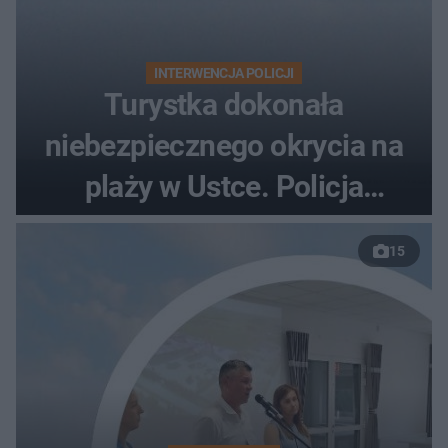
INTERWENCJA POLICJI
Turystka dokonała
niebezpiecznego okrycia na
plaży w Ustce. Policja
musiała zamknąć odcinek
15
wybrzeża