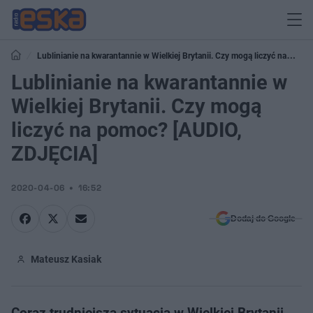
Lublinianie na kwarantannie w Wielkiej Brytanii. Czy mogą liczyć na
pomoc? [AUDIO, ZDJĘCIA]
Lublinianie na kwarantannie w
Wielkiej Brytanii. Czy mogą
liczyć na pomoc? [AUDIO,
ZDJĘCIA]
2020-04-06
16:52
Dodaj do Google
Mateusz Kasiak
Coraz trudniejsza sytuacja w Wielkiej Brytanii.