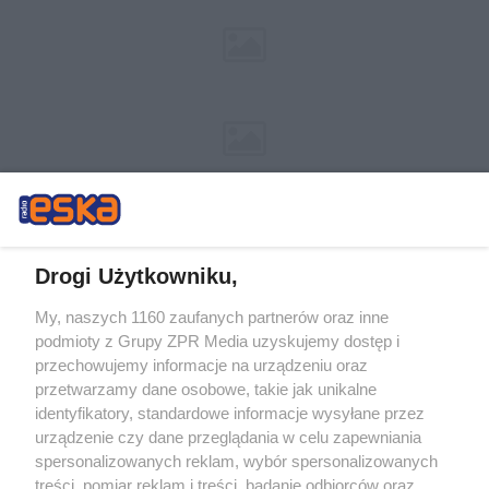
Drogi Użytkowniku,
My, naszych 1160 zaufanych partnerów oraz inne
Żaden utwór zamieszczony w serwisie nie może być powielany i
podmioty z Grupy ZPR Media uzyskujemy dostęp i
rozpowszechniany lub dalej rozpowszechniany w jakikolwiek sposób (w
tym także elektroniczny lub mechaniczny) na jakimkolwiek polu
przechowujemy informacje na urządzeniu oraz
eksploatacji w jakiejkolwiek formie, włącznie z umieszczaniem w Internecie
przetwarzamy dane osobowe, takie jak unikalne
bez pisemnej zgody właściciela praw. Jakiekolwiek użycie lub
wykorzystanie utworów w całości lub w części z naruszeniem prawa, tzn.
identyfikatory, standardowe informacje wysyłane przez
bez właściwej zgody, jest zabronione pod groźbą kary i może być ścigane
urządzenie czy dane przeglądania w celu zapewniania
prawnie.
spersonalizowanych reklam, wybór spersonalizowanych
treści, pomiar reklam i treści, badanie odbiorców oraz