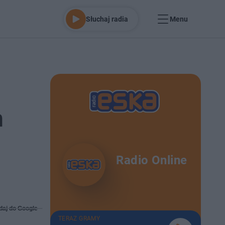
Słuchaj radia
Menu
m
Radio Online
daj do Google
TERAZ GRAMY