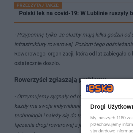
PRZECZYTAJ TAKŻE:
Polski lek na covid-19: W Lublinie ruszył
- Przypomnę tylko, że służby mają kilka godzin od
infrastruktury rowerowej. Poziom tego odśnieżani
Rowerowego, organizacji, która od lat zabiegała o 
ostatecznie doszło.
Rowerzyści zgłaszają problemy
- Otrzymujemy sygnały od rowerzystów, że coś jest
każdy ma swoje indywidualne preferencje, np. jedni n
Drogi Użytkow
technologia i należy się do tego przyzwyczaić -
dod
My, naszych 1160 zau
przechowujemy informa
łączenia drogi rowerowej z jezdnią. Tam często po
standardowe informac