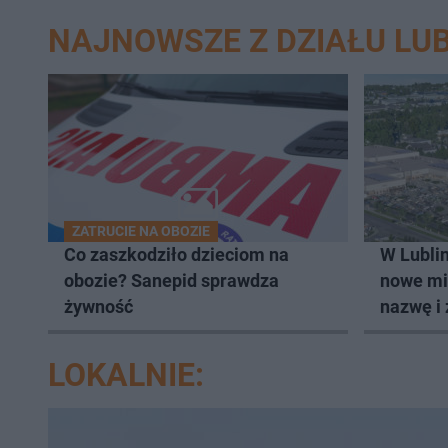
NAJNOWSZE Z DZIAŁU LUB
ZATRUCIE NA OBOZIE
Co zaszkodziło dzieciom na
W Lublin
obozie? Sanepid sprawdza
nowe mi
żywność
nazwę i 
LOKALNIE: