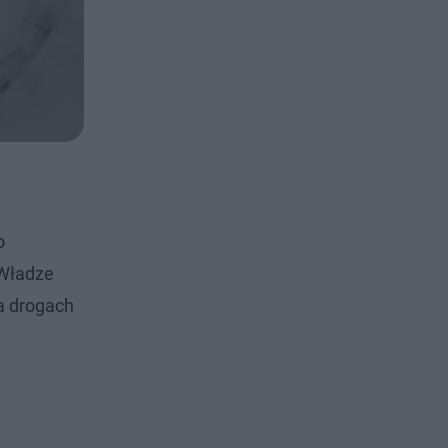
o
 Władze
a drogach