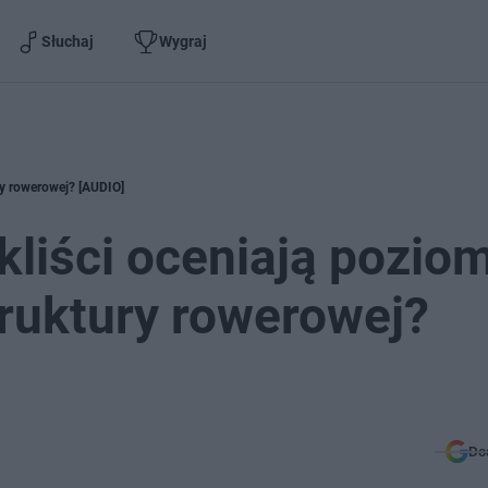
Słuchaj
Wygraj
ury rowerowej? [AUDIO]
kliści oceniają pozio
truktury rowerowej?
Do