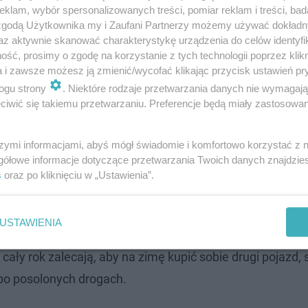
klam, wybór spersonalizowanych treści, pomiar reklam i treści, bad
 zgodą Użytkownika my i Zaufani Partnerzy możemy używać dokład
az aktywnie skanować charakterystykę urządzenia do celów identyfi
ść, prosimy o zgodę na korzystanie z tych technologii poprzez klikn
a i zawsze możesz ją zmienić/wycofać klikając przycisk ustawień pr
ogu strony
. Niektóre rodzaje przetwarzania danych nie wymagaj
iwić się takiemu przetwarzaniu. Preferencje będą miały zastosowanie
szymi informacjami, abyś mógł świadomie i komfortowo korzystać z
gółowe informacje dotyczące przetwarzania Twoich danych znajdzi
s
oraz po kliknięciu w „Ustawienia”.
USTAWIENIA
cały rok zalecają, aby na zimę kupić sobie drugi pojazd, s
 po posolonych drogach.