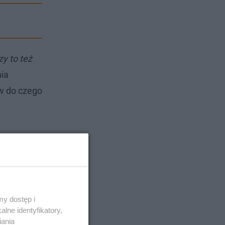
y to też
ia
ów do czego
 tego
ednak
jsca
y dostęp i
lne identyfikatory,
iania