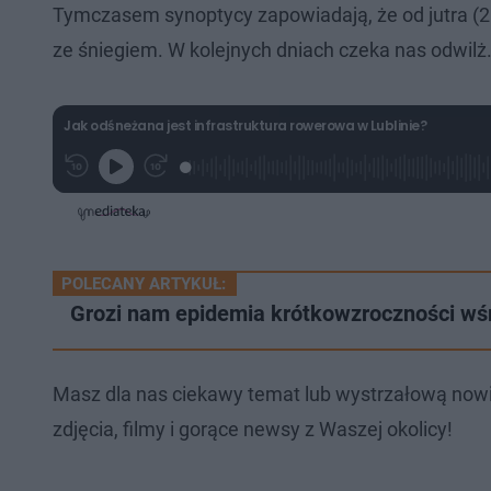
Tymczasem synoptycy zapowiadają, że od jutra (2
ze śniegiem. W kolejnych dniach czeka nas odwilż
Jak odśneżana jest infrastruktura rowerowa w Lublinie?
L
P
P
G
o
r
r
r
a
z
z
a
d
e
e
j
e
w
w
d
i
i
:
ń
ń
2
1
1
1
POLECANY ARTYKUŁ:
0
0
.
s
s
Grozi nam epidemia krótkowzroczności wśr
4
d
d
1
o
o
%
t
p
u
r
ł
z
u
o
Masz dla nas ciekawy temat lub wystrzałową now
d
u
zdjęcia, filmy i gorące newsy z Waszej okolicy!