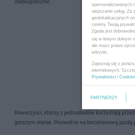
niebezpieczne.
spersonalizowanych re
ulepszanie usług. Za
geolokalizacyjnych or
cenimy Twoją prywatno
Zgoda jest dobrowoln
się w lewym dolnym r
ale masz prawo sprzec
witrynie.
Zapoznaj się z poniż
internetowych. Szcze
Prywatności
i
Cookie
PARTNERZY
Rowerzyści, którzy z jednośladów korzystają przez 
gorszym stanie. Pozwoli to na bezstresową jazdą