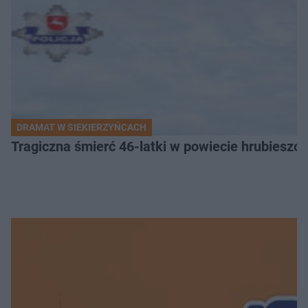
DRAMAT W SIEKIERZYŃCACH
Tragiczna śmierć 46-latki w powiecie hrubieszows