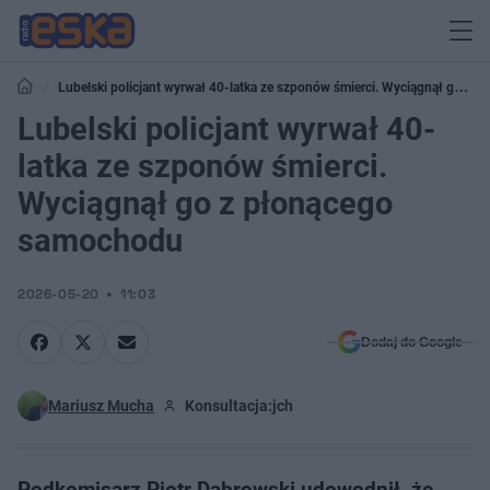
Lubelski policjant wyrwał 40-latka ze szponów śmierci. Wyciągnął go z
płonącego samochodu
Lubelski policjant wyrwał 40-
latka ze szponów śmierci.
Wyciągnął go z płonącego
samochodu
2026-05-20
11:03
Dodaj do Google
Mariusz Mucha
Konsultacja:
jch
Podkomisarz Piotr Dąbrowski udowodnił, że