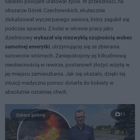
lubelski policjant uratował życie. W przeszłości, na
obszarze Górek Czechowskich, skutecznie
zlokalizował wyczerpanego seniora, który zagubił się
podczas spaceru. Z kolei w okresie pracy jako
dzielnicowy
wykazał się niezwykłą czujnością wobec
samotnej emerytki
, utrzymującej się ze zbierania
surowców wtórnych. Zaniepokojony jej kilkudniową
nieobecnością w rewirze, postanowił złożyć wizytę w
jej miejscu zamieszkania. Jak się okazało, dzięki tej
intuicji medyczna pomoc dotarła do kobiety w
absolutnie ostatniej chwili.
11