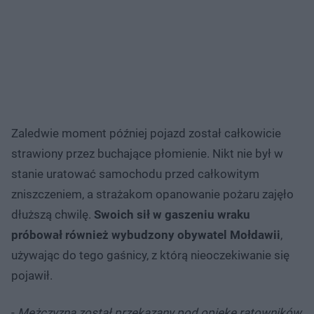
Zaledwie moment później pojazd został całkowicie
strawiony przez buchające płomienie. Nikt nie był w
stanie uratować samochodu przed całkowitym
zniszczeniem, a strażakom opanowanie pożaru zajęło
dłuższą chwilę.
Swoich sił w gaszeniu wraku
próbował również wybudzony obywatel Mołdawii
,
używając do tego gaśnicy, z którą nieoczekiwanie się
pojawił.
-
Mężczyzna został przekazany pod opiekę ratowników