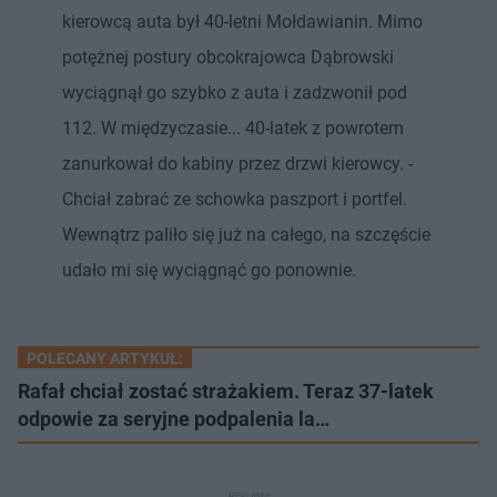
kierowcą auta był 40-letni Mołdawianin. Mimo
potężnej postury obcokrajowca Dąbrowski
wyciągnął go szybko z auta i zadzwonił pod
112. W międzyczasie... 40-latek z powrotem
zanurkował do kabiny przez drzwi kierowcy. -
Chciał zabrać ze schowka paszport i portfel.
Wewnątrz paliło się już na całego, na szczęście
udało mi się wyciągnąć go ponownie.
POLECANY ARTYKUŁ:
Rafał chciał zostać strażakiem. Teraz 37-latek
odpowie za seryjne podpalenia la…