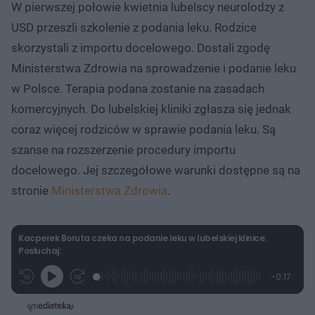
W pierwszej połowie kwietnia lubelscy neurolodzy z
USD przeszli szkolenie z podania leku. Rodzice
skorzystali z importu docelowego. Dostali zgodę
Ministerstwa Zdrowia na sprowadzenie i podanie leku
w Polsce. Terapia podana zostanie na zasadach
komercyjnych. Do lubelskiej kliniki zgłasza się jednak
coraz więcej rodziców w sprawie podania leku. Są
szanse na rozszerzenie procedury importu
docelowego. Jej szczegółowe warunki dostępne są na
stronie
Ministerstwa Zdrowia
.
Kacperek Boruta czeka na podanie leku w lubelskiej klinice.
Posłuchaj:
L
P
P
P
-
0:17
G
o
r
r
o
z
r
a
z
z
o
a
d
e
e
s
j
t
e
w
w