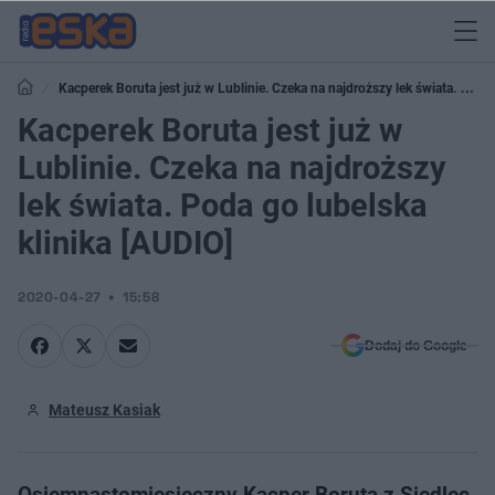
Kacperek Boruta jest już w Lublinie. Czeka na najdroższy lek świata. Poda
go lubelska klinika [AUDIO]
Kacperek Boruta jest już w
Lublinie. Czeka na najdroższy
lek świata. Poda go lubelska
klinika [AUDIO]
2020-04-27
15:58
Dodaj do Google
Mateusz Kasiak
Osiemnastomiesięczny Kacper Boruta z Siedlec