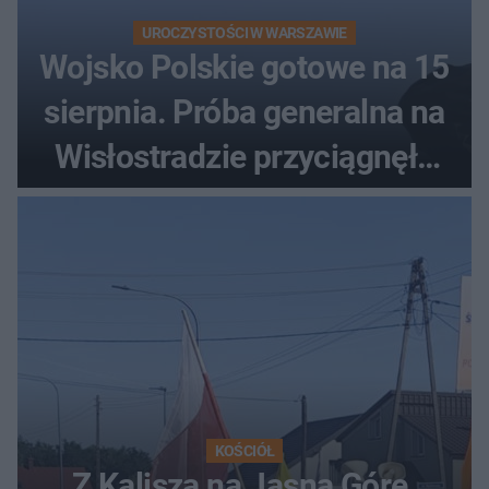
UROCZYSTOŚCI W WARSZAWIE
Wojsko Polskie gotowe na 15
sierpnia. Próba generalna na
Wisłostradzie przyciągnęła
tłumy
KOŚCIÓŁ
Z Kalisza na Jasną Górę.