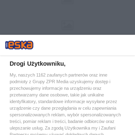
Drogi Użytkowniku,
My, naszych 1162 zaufanych partnerów oraz inne
Żaden utwór zamieszczony w serwisie nie może być powielany i
podmioty z Grupy ZPR Media uzyskujemy dostęp i
rozpowszechniany lub dalej rozpowszechniany w jakikolwiek sposób (w
tym także elektroniczny lub mechaniczny) na jakimkolwiek polu
przechowujemy informacje na urządzeniu oraz
eksploatacji w jakiejkolwiek formie, włącznie z umieszczaniem w Internecie
przetwarzamy dane osobowe, takie jak unikalne
bez pisemnej zgody właściciela praw. Jakiekolwiek użycie lub
wykorzystanie utworów w całości lub w części z naruszeniem prawa, tzn.
identyfikatory, standardowe informacje wysyłane przez
bez właściwej zgody, jest zabronione pod groźbą kary i może być ścigane
urządzenie czy dane przeglądania w celu zapewniania
prawnie.
spersonalizowanych reklam, wybór spersonalizowanych
treści, pomiar reklam i treści, badanie odbiorców oraz
ulepszanie usług. Za zgodą Użytkownika my i Zaufani
Partnerzy możemy używać dokładnych danych