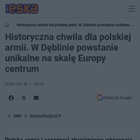
Historyczna chwila dla polskiej armii. W Dęblinie powstanie unikalne na
skalę Europy centrum
Historyczna chwila dla polskiej
armii. W Dęblinie powstanie
unikalne na skalę Europy
centrum
2026-05-18
19:02
Dodaj do Google
MM
Konsultacja:
D.P
Polska armia i przemysł zbrojeniowy wkraczają