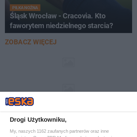
PIŁKA NOŻNA
Śląsk Wrocław - Cracovia. Kto
faworytem niedzielnego starcia?
ZOBACZ WIĘCEJ
Drogi Użytkowniku,
My, naszych 1162 zaufanych partnerów oraz inne