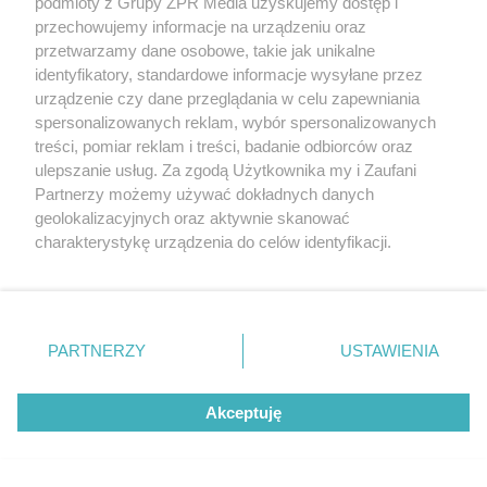
podmioty z Grupy ZPR Media uzyskujemy dostęp i
przechowujemy informacje na urządzeniu oraz
przetwarzamy dane osobowe, takie jak unikalne
identyfikatory, standardowe informacje wysyłane przez
urządzenie czy dane przeglądania w celu zapewniania
spersonalizowanych reklam, wybór spersonalizowanych
treści, pomiar reklam i treści, badanie odbiorców oraz
ulepszanie usług. Za zgodą Użytkownika my i Zaufani
Partnerzy możemy używać dokładnych danych
geolokalizacyjnych oraz aktywnie skanować
charakterystykę urządzenia do celów identyfikacji.
Ponieważ cenimy Twoją prywatność, prosimy o zgodę na
korzystanie z tych technologii poprzez kliknięcie
Żaden utwór zamieszczony w serwisie nie może być powielany i
rozpowszechniany lub dalej rozpowszechniany w jakikolwiek sposób (w
„Akceptuję”. Zgoda jest dobrowolna i zawsze możesz ją
tym także elektroniczny lub mechaniczny) na jakimkolwiek polu
zmienić/wycofać klikając przycisk ustawień prywatności
eksploatacji w jakiejkolwiek formie, włącznie z umieszczaniem w
PARTNERZY
USTAWIENIA
Internecie bez pisemnej zgody właściciela praw. Jakiekolwiek użycie lub
znajdujący się w lewym dolnym rogu strony
. Niektóre
wykorzystanie utworów w całości lub w części z naruszeniem prawa,
rodzaje przetwarzania danych nie wymagają zgody
tzn. bez właściwej zgody, jest zabronione pod groźbą kary i może być
Akceptuję
użytkownika, ale masz prawo sprzeciwić się takiemu
ścigane prawnie.
przetwarzaniu. Preferencje będą miały zastosowanie tylko
na tej witrynie.