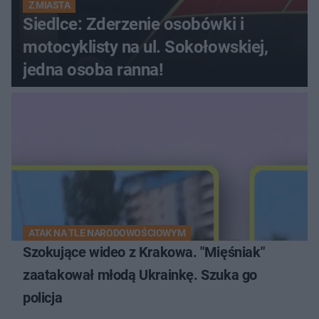
Z MIASTA
Siedlce: Zderzenie osobówki i
motocyklisty na ul. Sokołowskiej,
jedna osoba ranna!
ATAK NA TLE NARODOWOŚCIOWYM
Szokujące wideo z Krakowa. "Mięśniak"
zaatakował młodą Ukrainkę. Szuka go
policja