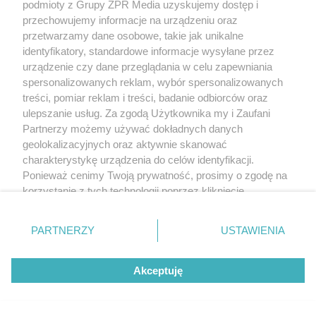
podmioty z Grupy ZPR Media uzyskujemy dostęp i
przechowujemy informacje na urządzeniu oraz
przetwarzamy dane osobowe, takie jak unikalne
identyfikatory, standardowe informacje wysyłane przez
urządzenie czy dane przeglądania w celu zapewniania
spersonalizowanych reklam, wybór spersonalizowanych
treści, pomiar reklam i treści, badanie odbiorców oraz
ulepszanie usług. Za zgodą Użytkownika my i Zaufani
Partnerzy możemy używać dokładnych danych
geolokalizacyjnych oraz aktywnie skanować
charakterystykę urządzenia do celów identyfikacji.
Ponieważ cenimy Twoją prywatność, prosimy o zgodę na
korzystanie z tych technologii poprzez kliknięcie
„Akceptuję”. Zgoda jest dobrowolna i zawsze możesz ją
zmienić/wycofać klikając przycisk ustawień prywatności
PARTNERZY
USTAWIENIA
znajdujący się w lewym dolnym rogu strony
. Niektóre
rodzaje przetwarzania danych nie wymagają zgody
Akceptuję
użytkownika, ale masz prawo sprzeciwić się takiemu
przetwarzaniu. Preferencje będą miały zastosowanie tylko
na tej witrynie.