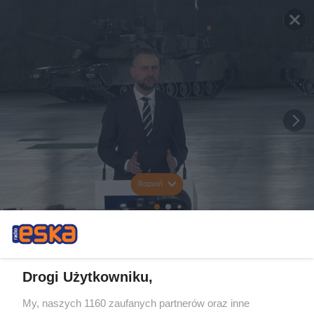
Rozwiń
Drogi Użytkowniku,
My, naszych 1160 zaufanych partnerów oraz inne