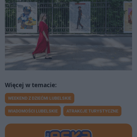
WEEKEND Z DZIEĆMI LUBELSKIE
WIADOMOŚCI LUBELSKIE
ATRAKCJE TURYSTYCZNE