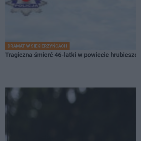
DRAMAT W SIEKIERZYŃCACH
Tragiczna śmierć 46-latki w powiecie hrubieszows