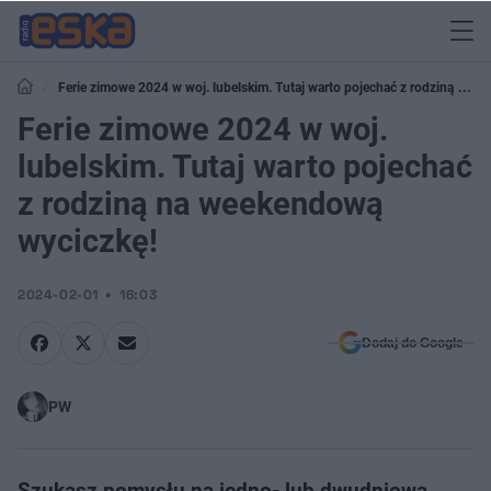
Ferie zimowe 2024 w woj. lubelskim. Tutaj warto pojechać z rodziną na
weekendową wyciczkę!
Ferie zimowe 2024 w woj.
lubelskim. Tutaj warto pojechać
z rodziną na weekendową
wyciczkę!
2024-02-01
16:03
Dodaj do Google
PW
Szukasz pomysłu na jedno- lub dwudniową