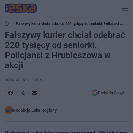
Fałszywy kurier chciał odebrać 220 tysięcy od seniorki. Policjanci z
Hrubieszowa w akcji
Fałszywy kurier chciał odebrać
220 tysięcy od seniorki.
Policjanci z Hrubieszowa w
akcji
2026-02-17
14:01
Dodaj do Google
Redakcja Eska Regiony
Policjanci z Hrubieszowa zatrzymali 69-letniego