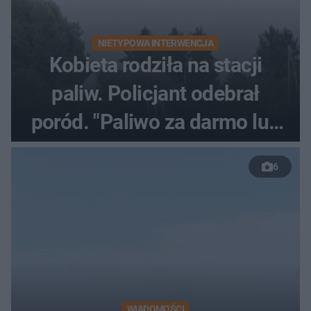
NIETYPOWA INTERWENCJA
Kobieta rodziła na stacji
paliw. Policjant odebrał
poród. "Paliwo za darmo lub
50 %!"
6
WIADOMOŚCI