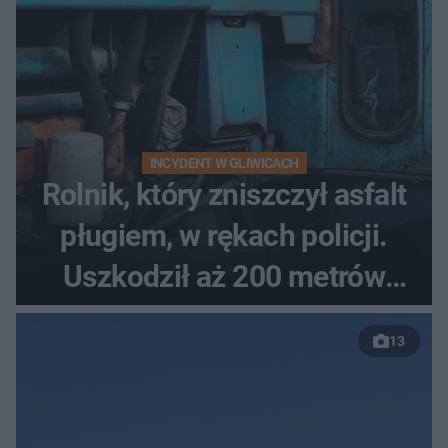
INCYDENT W GLIWICACH
Rolnik, który zniszczył asfalt
pługiem, w rękach policji.
Uszkodził aż 200 metrów
nowej drogi
13