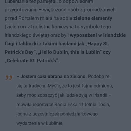
Lublinianie też pamiętali o odpowiednim
przygotowaniu – większość osób zgromadzonych
przed Portalem miała na sobie
zielone elementy
(zieleń oraz trójlistna koniczyna to symbole tego
irlandzkiego święta) oraz byli
wyposażeni w irlandzkie
flagi i tabliczki z takimi hasłami jak „Happy St.
Patrick’s Day”, „Hello Dublin, this is Lublin” czy
„Celebrate St. Patrick’s”.
– Jestem cała ubrana na zielono.
Podoba mi
się ta tradycja. Myślę, że to jest fajna odmiana,
żeby móc zobaczyć jak ludzie żyją w Irlandii –
mówiła reporterce Radia Eska 11-letnia Tosia,
jedna z uczestniczek poniedziałkowego
wydarzenia w Lublinie.