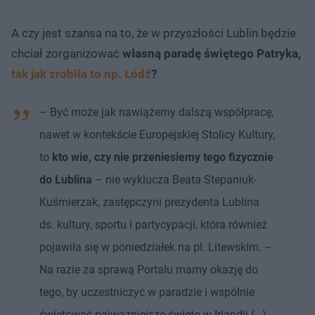
A czy jest szansa na to, że w przyszłości Lublin będzie
chciał zorganizować
własną paradę świętego Patryka,
tak jak zrobiła to np. Łódź
?
– Być może jak nawiążemy dalszą współpracę,
nawet w kontekście Europejskiej Stolicy Kultury,
to
kto wie, czy nie przeniesiemy tego fizycznie
do Lublina
– nie wyklucza Beata Stepaniuk-
Kuśmierzak, zastępczyni prezydenta Lublina
ds. kultury, sportu i partycypacji, która również
pojawiła się w poniedziałek na pl. Litewskim. –
Na razie za sprawą Portalu mamy okazję do
tego, by uczestniczyć w paradzie i wspólnie
świętować najważniejsze święto w Irlandii (…).