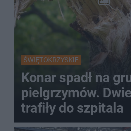
ŚWIĘTOKRZYSKIE
Konar spadł na gr
pielgrzymów. Dwi
trafiły do szpitala