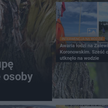
INTERWENCJA NA WODZIE
Awaria łodzi na Zalew
Koronowskim. Sześć 
utknęło na wodzie
upę
e osoby