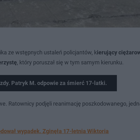
ka ze wstępnych ustaleń policjantów, k
ierujący ciężar
erzystę
, który poruszał się w tym samym kierunku.
azdy. Patryk M. odpowie za śmierć 17-latki.
we. Ratownicy podjęli reanimację poszkodowanego, jed
odował wypadek. Zginęła 17-letnia Wiktoria