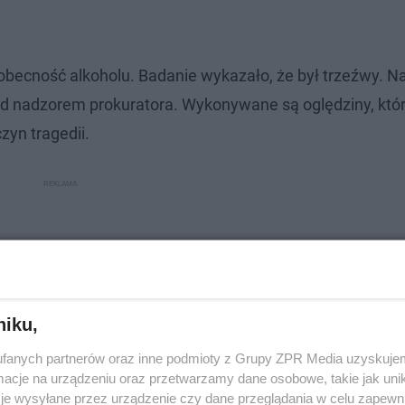
obecność alkoholu. Badanie wykazało, że był trzeźwy. N
pod nadzorem prokuratora. Wykonywane są oględziny, któ
zyn tragedii.
niku,
fanych partnerów oraz inne podmioty z Grupy ZPR Media uzyskujem
cje na urządzeniu oraz przetwarzamy dane osobowe, takie jak unika
je wysyłane przez urządzenie czy dane przeglądania w celu zapewn