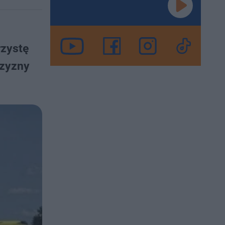
rzystę
czyzny