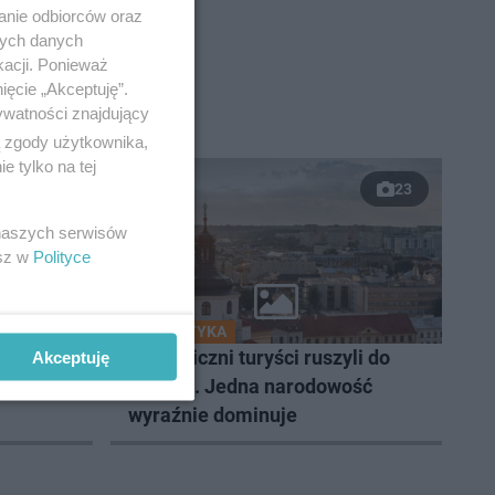
anie odbiorców oraz
nych danych
kacji. Ponieważ
ięcie „Akceptuję”.
ywatności znajdujący
ą zgody użytkownika,
 tylko na tej
23
 naszych serwisów
esz w
Polityce
TURYSTYKA
 nas na
Zagraniczni turyści ruszyli do
Akceptuję
Lublina. Jedna narodowość
wyraźnie dominuje