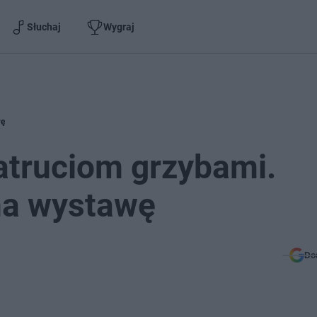
Słuchaj
Wygraj
wę
atruciom grzybami.
na wystawę
Do