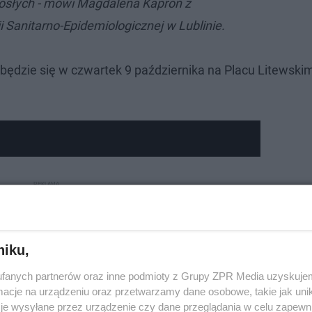
rosłych - mówi Magdalena Kaproń z
 Sanitarno-Epidemiologicznej w Lublinie.
dbędzie się w czwartek 9 października na Placu Litewski
niku,
fanych partnerów oraz inne podmioty z Grupy ZPR Media uzyskujem
cje na urządzeniu oraz przetwarzamy dane osobowe, takie jak unika
je wysyłane przez urządzenie czy dane przeglądania w celu zapewn