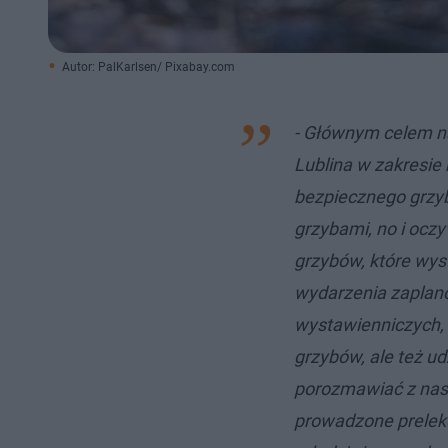
Autor: PalKarlsen/ Pixabay.com
- Głównym celem n
Lublina w zakresie
bezpiecznego grzyb
grzybami, no i ocz
grzybów, które wys
wydarzenia zaplan
wystawienniczych, 
grzybów, ale też u
porozmawiać z nas
prowadzone prelekc