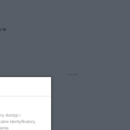
m w
y dostęp i
lne identyfikatory,
iania