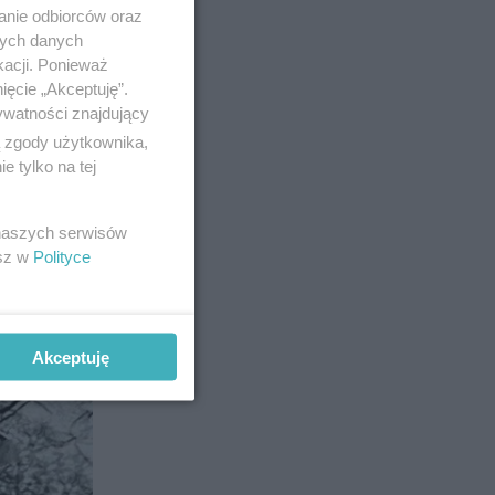
anie odbiorców oraz
nych danych
kacji. Ponieważ
ięcie „Akceptuję”.
ywatności znajdujący
ą zgody użytkownika,
 tylko na tej
13
 naszych serwisów
esz w
Polityce
Akceptuję