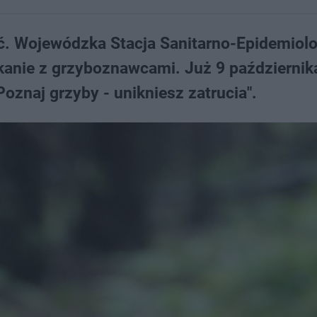
ć. Wojewódzka Stacja Sanitarno-Epidemiol
tkanie z grzyboznawcami. Już 9 październik
oznaj grzyby - unikniesz zatrucia".