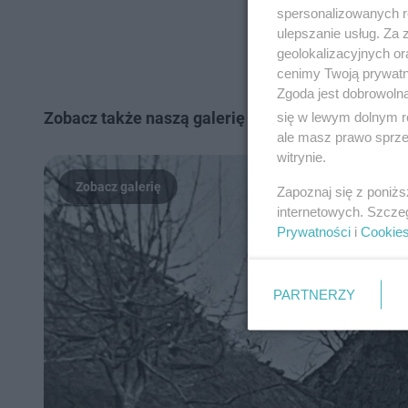
spersonalizowanych re
ulepszanie usług. Za
geolokalizacyjnych or
cenimy Twoją prywatno
Zgoda jest dobrowoln
Zobacz także naszą galerię zdjęć:
Wsie z woj. lub
się w lewym dolnym r
ale masz prawo sprzec
witrynie.
Zapoznaj się z poniż
internetowych. Szcze
Prywatności
i
Cookie
PARTNERZY