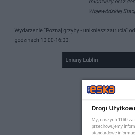
młodzieży oraz do
Wojewódzkiej Stacji
Wydarzenie "Poznaj grzyby - unikniesz zatrucia" o
godzinach 10:00-16:00.
Lniany Lublin
Drogi Użytkow
My, naszych 1160 zau
przechowujemy informa
standardowe informac