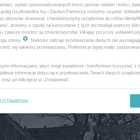
klam, wybór spersonalizowanych treści, pomiar reklam i treści, bad
 zgodą Użytkownika my i Zaufani Partnerzy możemy używać dokład
az aktywnie skanować charakterystykę urządzenia do celów identyfi
ść, prosimy o zgodę na korzystanie z tych technologii poprzez klikn
a i zawsze możesz ją zmienić/wycofać klikając przycisk ustawień pr
elskiego sprzed prawie 100 lat. Zobacz niezwykłe zdjęcia
ogu strony
. Niektóre rodzaje przetwarzania danych nie wymagaj
iwić się takiemu przetwarzaniu. Preferencje będą miały zastosowanie
szymi informacjami, abyś mógł świadomie i komfortowo korzystać z
gółowe informacje dotyczące przetwarzania Twoich danych znajdzi
s
oraz po kliknięciu w „Ustawienia”.
USTAWIENIA