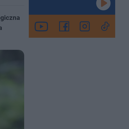
ogiczna
a