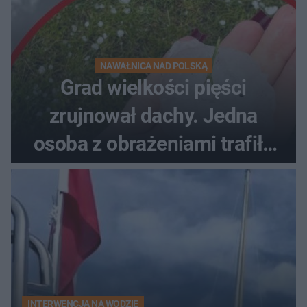
NAWAŁNICA NAD POLSKĄ
Grad wielkości pięści
zrujnował dachy. Jedna
osoba z obrażeniami trafiła
do szpitala
INTERWENCJA NA WODZIE