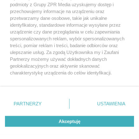
Żaden utwór zamieszczony w serwisie nie może być powielany i
podmioty z Grupy ZPR Media uzyskujemy dostęp i
rozpowszechniany lub dalej rozpowszechniany w jakikolwiek sposób (w
tym także elektroniczny lub mechaniczny) na jakimkolwiek polu
przechowujemy informacje na urządzeniu oraz
eksploatacji w jakiejkolwiek formie, włącznie z umieszczaniem w
przetwarzamy dane osobowe, takie jak unikalne
Internecie bez pisemnej zgody właściciela praw. Jakiekolwiek użycie lub
identyfikatory, standardowe informacje wysyłane przez
wykorzystanie utworów w całości lub w części z naruszeniem prawa,
tzn. bez właściwej zgody, jest zabronione pod groźbą kary i może być
urządzenie czy dane przeglądania w celu zapewniania
ścigane prawnie.
spersonalizowanych reklam, wybór spersonalizowanych
treści, pomiar reklam i treści, badanie odbiorców oraz
ulepszanie usług. Za zgodą Użytkownika my i Zaufani
Partnerzy możemy używać dokładnych danych
geolokalizacyjnych oraz aktywnie skanować
charakterystykę urządzenia do celów identyfikacji.
Ponieważ cenimy Twoją prywatność, prosimy o zgodę na
O nas
korzystanie z tych technologii poprzez kliknięcie
Informacje prawne
„Akceptuję”. Zgoda jest dobrowolna i zawsze możesz ją
zmienić/wycofać klikając przycisk ustawień prywatności
PARTNERZY
USTAWIENIA
Nasze serwisy
znajdujący się w lewym dolnym rogu strony
. Niektóre
rodzaje przetwarzania danych nie wymagają zgody
© 2026 Grupa ZPR Media
Akceptuję
użytkownika, ale masz prawo sprzeciwić się takiemu
przetwarzaniu. Preferencje będą miały zastosowanie tylko
na tej witrynie.