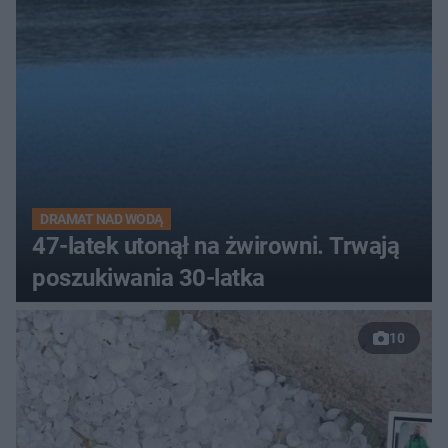
DRAMAT NAD WODĄ
47-latek utonął na żwirowni. Trwają
poszukiwania 30-latka
10