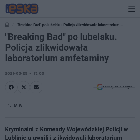
"Breaking Bad" po lubelsku. Policja zlikwidowała laboratorium
amfetaminy
"Breaking Bad" po lubelsku.
Policja zlikwidowała
laboratorium amfetaminy
2021-03-29
13:06
Dodaj do Google
M.W
Kryminalni z Komendy Wojewódzkiej Policji w
Lublinie ujawnili i zlikwidowali laboratorium