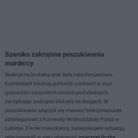
Szeroko zakrojone poszukiwania
mordercy
Reakcja na brutalny atak była natychmiastowa.
Komendant lokalnej jednostki postawił w stan
gotowości wszystkich swoich podwładnych,
zarządzając policyjne blokady na drogach. W
poszukiwania włączyli się również funkcjonariusze
oddelegowani z Komendy Wojewódzkiej Policji w
Lublinie. Z kolei mieszkańcy, zaniepokojeni sytuacją,
relacjonowali w sieci obecność
znacznej liczby