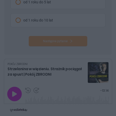
od 1 roku do 5 lat
od 1 roku do 10 lat
Następne pytanie
POKÓJ ZBRODNI
Strzelanina w więzieniu. Strażnik pociągał
za spust | Pokój ZBRODNI
G
P
P
P
-
13:14
r
r
r
o
a
z
z
j
z
e
e
w
w
o
i
i
s
ń
ń
t
1
1