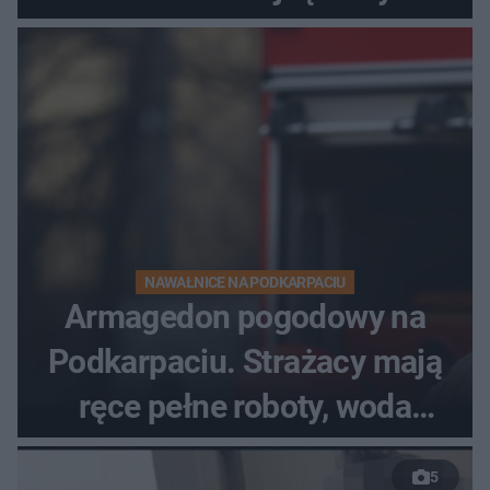
dzieci
NAWAŁNICE NA PODKARPACIU
Armagedon pogodowy na
Podkarpaciu. Strażacy mają
ręce pełne roboty, woda
zalewa posesje i budynki
5