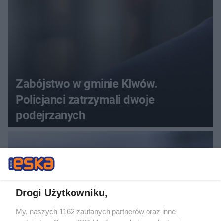
Zabójstwo w gminie Klwów.
Policjanci zatrzymali dwoje
podejrzanych
Drogi Użytkowniku,
My, naszych 1162 zaufanych partnerów oraz inne