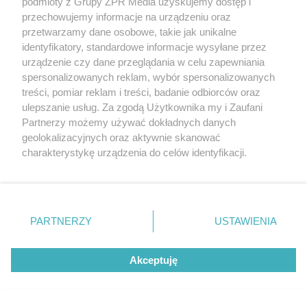
podmioty z Grupy ZPR Media uzyskujemy dostęp i
przechowujemy informacje na urządzeniu oraz
Oszustwo w Krakowie. Policjanci
przetwarzamy dane osobowe, takie jak unikalne
identyfikatory, standardowe informacje wysyłane przez
zatrzymali 22-latka na gorącym
urządzenie czy dane przeglądania w celu zapewniania
uczynku
spersonalizowanych reklam, wybór spersonalizowanych
treści, pomiar reklam i treści, badanie odbiorców oraz
ulepszanie usług. Za zgodą Użytkownika my i Zaufani
Partnerzy możemy używać dokładnych danych
geolokalizacyjnych oraz aktywnie skanować
charakterystykę urządzenia do celów identyfikacji.
Ponieważ cenimy Twoją prywatność, prosimy o zgodę na
korzystanie z tych technologii poprzez kliknięcie
„Akceptuję”. Zgoda jest dobrowolna i zawsze możesz ją
zmienić/wycofać klikając przycisk ustawień prywatności
PARTNERZY
USTAWIENIA
znajdujący się w lewym dolnym rogu strony
. Niektóre
rodzaje przetwarzania danych nie wymagają zgody
PŁYWANIE
Akceptuję
użytkownika, ale masz prawo sprzeciwić się takiemu
ME w pływaniu w Paryżu. Jakie
przetwarzaniu. Preferencje będą miały zastosowanie tylko
miejsce zajęła Klaudia Tarasiewicz?
na tej witrynie.