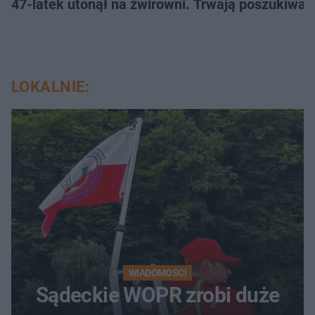
47-latek utonął na żwirowni. Trwają poszukiwan
LOKALNIE:
WIADOMOŚCI
Sądeckie WOPR zrobi duże