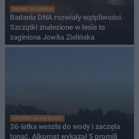
DRAMAT W LISINACH
Badania DNA rozwiały wątpliwości.
Szczątki znalezione w lesie to
zaginiona Jowita Zielińska
INCYDENT NA KĄPIELISKU
36-latka weszła do wody i zaczęła
tonąć. Alkomat wykazał 5 promili