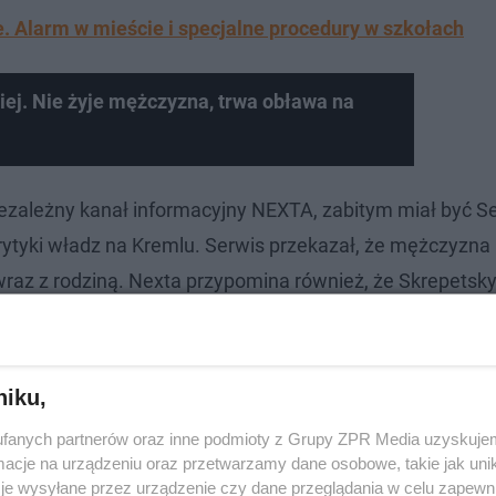
e. Alarm w mieście i specjalne procedury w szkołach
iej. Nie żyje mężczyzna, trwa obława na
iezależny kanał informacyjny NEXTA, zabitym miał być 
 krytyki władz na Kremlu. Serwis przekazał, że mężczyzna
 wraz z rodziną. Nexta przypomina również, że Skrepetsk
osyjskim władzom, a w swojej twórczości satyrycznej wy
acje te nie zostały dotąd oficjalnie potwierdzone przez 
niku,
fanych partnerów oraz inne podmioty z Grupy ZPR Media uzyskujem
cje na urządzeniu oraz przetwarzamy dane osobowe, takie jak unika
je wysyłane przez urządzenie czy dane przeglądania w celu zapewn