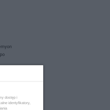
Semyon
 po
y
śmiewał
polskie
y dostęp i
lne identyfikatory,
iania