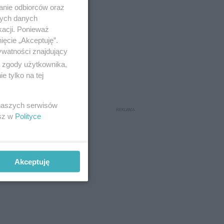
anie odbiorców oraz
nych danych
kacji. Ponieważ
ięcie „Akceptuję”.
ywatności znajdujący
ą zgody użytkownika,
 tylko na tej
 naszych serwisów
esz w
Polityce
Akceptuję