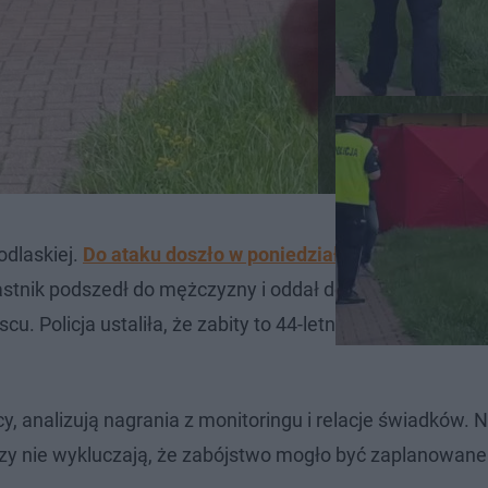
odlaskiej.
Do ataku doszło w poniedziałek przed godz. 1
tnik podszedł do mężczyzny i oddał do niego kilka strz
cu. Policja ustaliła, że zabity to 44-letni obywatel Rosji, 
, analizują nagrania z monitoringu i relacje świadków. 
czy nie wykluczają, że zabójstwo mogło być zaplanowane