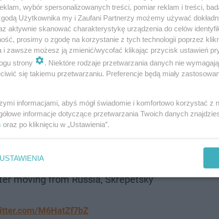
klam, wybór spersonalizowanych treści, pomiar reklam i treści, bad
 zgodą Użytkownika my i Zaufani Partnerzy możemy używać dokład
az aktywnie skanować charakterystykę urządzenia do celów identyfi
ść, prosimy o zgodę na korzystanie z tych technologii poprzez klikn
a i zawsze możesz ją zmienić/wycofać klikając przycisk ustawień pr
ogu strony
. Niektóre rodzaje przetwarzania danych nie wymagaj
iwić się takiemu przetwarzaniu. Preferencje będą miały zastosowanie
szymi informacjami, abyś mógł świadomie i komfortowo korzystać z
gółowe informacje dotyczące przetwarzania Twoich danych znajdzi
s
oraz po kliknięciu w „Ustawienia”.
repetsky was killed in Poland: he had
 Putin and KadyrovThe murder took place
USTAWIENIA
a, near the border with Belarus, where a
ter moving from Russia, Skrepetsky
witter.com/M6HatZf7bZ