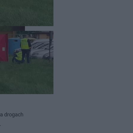
0
przy ul.
ałów z
który
Na drogach
.