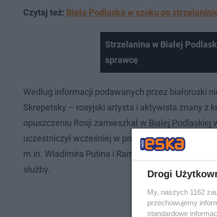
Czytaj też:
Biała Podlaska w szoku po strzelanini
Strzelanina w Białej Podlask
sprawcę
Według informacji podawanych przez białoruski n
Skrepetsky – rosyjski artysta i aktywista znany z
opuszczeniu Rosji zamieszkał w Białej Podlaskiej
uczestniczył wcześniej w protestach przeciwko r
m.in. Władimira Putina i Ramzana Kadyrowa. Inform
służby.
Drogi Użytkow
My, naszych 1162 zau
przechowujemy informa
standardowe informac