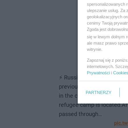
spersonalizowanych re
ulepszanie usług. Za
geolokalizacyjnych or
cenimy Twoją prywatno
Zgoda jest dobrowoln
się w lewym dolnym r
ale masz prawo sprzec
witrynie.
Zapoznaj się z poniż
internetowych. Szcze
Prywatności
i
Cookie
⚡️ Russian artist Semyon Sk
previously harshly mocked
PARTNERZY
in the city of Biała Podlask
refugee camp is located.Af
passed through…
pic.t