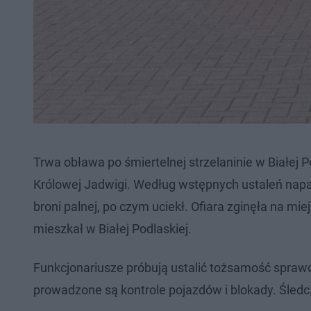
Trwa obława po śmiertelnej strzelaninie w Białej P
Królowej Jadwigi. Według wstępnych ustaleń napas
broni palnej, po czym uciekł. Ofiara zginęła na miejs
mieszkał w Białej Podlaskiej.
Funkcjonariusze próbują ustalić tożsamość sprawcy
prowadzone są kontrole pojazdów i blokady. Śled