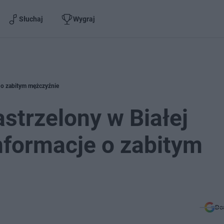
Słuchaj
Wygraj
e o zabitym mężczyźnie
astrzelony w Białej
nformacje o zabitym
Do