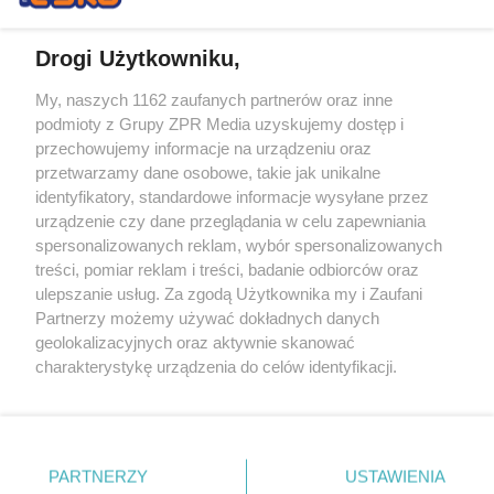
Drogi Użytkowniku,
My, naszych 1162 zaufanych partnerów oraz inne
Żaden utwór zamieszczony w serwisie nie może być powielany i
podmioty z Grupy ZPR Media uzyskujemy dostęp i
rozpowszechniany lub dalej rozpowszechniany w jakikolwiek sposób (w
tym także elektroniczny lub mechaniczny) na jakimkolwiek polu
przechowujemy informacje na urządzeniu oraz
eksploatacji w jakiejkolwiek formie, włącznie z umieszczaniem w
przetwarzamy dane osobowe, takie jak unikalne
Internecie bez pisemnej zgody właściciela praw. Jakiekolwiek użycie lub
identyfikatory, standardowe informacje wysyłane przez
wykorzystanie utworów w całości lub w części z naruszeniem prawa,
tzn. bez właściwej zgody, jest zabronione pod groźbą kary i może być
urządzenie czy dane przeglądania w celu zapewniania
ścigane prawnie.
spersonalizowanych reklam, wybór spersonalizowanych
treści, pomiar reklam i treści, badanie odbiorców oraz
ulepszanie usług. Za zgodą Użytkownika my i Zaufani
Partnerzy możemy używać dokładnych danych
geolokalizacyjnych oraz aktywnie skanować
charakterystykę urządzenia do celów identyfikacji.
Ponieważ cenimy Twoją prywatność, prosimy o zgodę na
O nas
korzystanie z tych technologii poprzez kliknięcie
Informacje prawne
„Akceptuję”. Zgoda jest dobrowolna i zawsze możesz ją
zmienić/wycofać klikając przycisk ustawień prywatności
PARTNERZY
USTAWIENIA
Nasze serwisy
znajdujący się w lewym dolnym rogu strony
. Niektóre