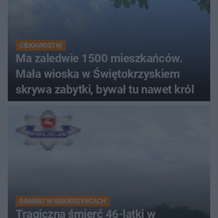
CIEKAWOSTKI
Ma zaledwie 1500 mieszkańców.
Mała wioska w Świętokrzyskiem
skrywa zabytki, bywał tu nawet król
DRAMAT W SIEKIERZYŃCACH
Tragiczna śmierć 46-latki w