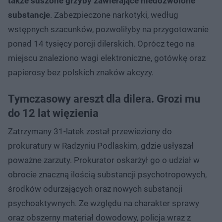
także suszone grzyby zawierające niedozwolone
substancje
. Zabezpieczone narkotyki, według
wstępnych szacunków, pozwoliłyby na przygotowanie
ponad 14 tysięcy porcji dilerskich. Oprócz tego na
miejscu znaleziono wagi elektroniczne, gotówkę oraz
papierosy bez polskich znaków akcyzy.
Tymczasowy areszt dla dilera. Grozi mu
do 12 lat więzienia
Zatrzymany 31-latek został przewieziony do
prokuratury w Radzyniu Podlaskim, gdzie usłyszał
poważne zarzuty. Prokurator oskarżył go o udział w
obrocie znaczną ilością substancji psychotropowych,
środków odurzających oraz nowych substancji
psychoaktywnych. Ze względu na charakter sprawy
oraz obszerny materiał dowodowy, policja wraz z