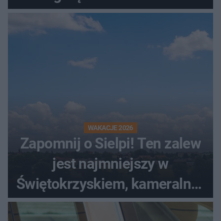
kombajnem
WAKACJE 2026
Zapomnij o Sielpi! Ten zalew
jest najmniejszy w
Świętokrzyskiem, kameralny i
bez tłumów