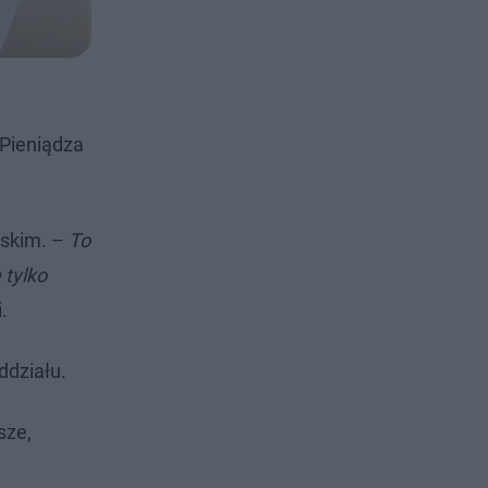
 Pieniądza
lskim. –
To
 tylko
.
ddziału.
sze,