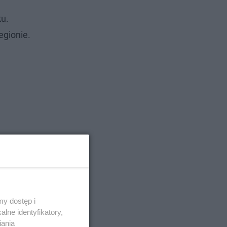
ku.
egionie.
y dostęp i
lne identyfikatory,
raz możemy
iania