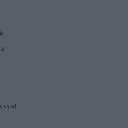
ją.
i i
ty są od