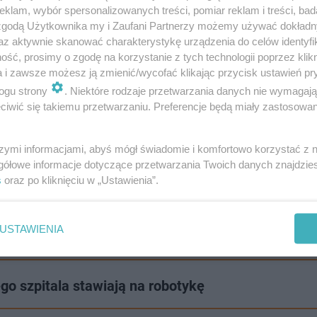
klam, wybór spersonalizowanych treści, pomiar reklam i treści, bad
ć się na nowe. Mam na myśli przede wszystkim okulistyk
 zgodą Użytkownika my i Zaufani Partnerzy możemy używać dokład
zasie oficjalnego przekazania sprzętu płk dr Aleksande
az aktywnie skanować charakterystykę urządzenia do celów identyfi
ść, prosimy o zgodę na korzystanie z tych technologii poprzez klikn
inie.
a i zawsze możesz ją zmienić/wycofać klikając przycisk ustawień pr
ogu strony
. Niektóre rodzaje przetwarzania danych nie wymagaj
h współpracy z WHO. Za każdym razem konkretna
– zazna
iwić się takiemu przetwarzaniu. Preferencje będą miały zastosowanie
łecznych.
szymi informacjami, abyś mógł świadomie i komfortowo korzystać z
ganizacji dla Lublina. Poprzednio aparatura medyczna tr
gółowe informacje dotyczące przetwarzania Twoich danych znajdzi
s
oraz po kliknięciu w „Ustawienia”.
r 1. Jak podkreśla dr Paloma Cuchi, dyrektorka biura WHO
ną współpracę na rzecz uchodźców. To tylko początek
–
USTAWIENIA
go szpitala stawiają na robotykę