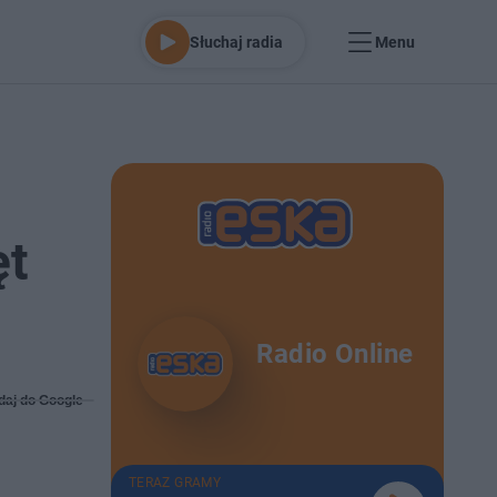
Słuchaj radia
Menu
ęt
Radio Online
daj do Google
TERAZ GRAMY