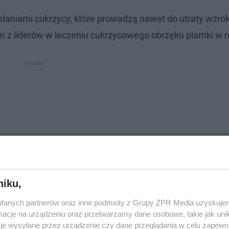
łaniami cukrzycy, które prowadzą nawet do utraty wzro
m z liderów w leczeniu cukrzycowego obrzęku plamki w r
niku,
fanych partnerów oraz inne podmioty z Grupy ZPR Media uzyskujem
cje na urządzeniu oraz przetwarzamy dane osobowe, takie jak unika
. –
Polska cały czas ma do spłacenia dług covidowy, te
je wysyłane przez urządzenie czy dane przeglądania w celu zapewn