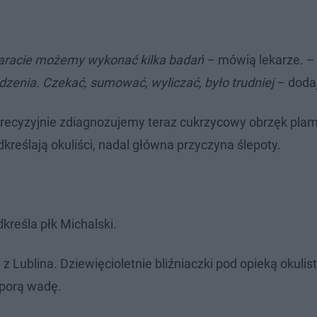
aracie możemy wykonać kilka badań
– mówią lekarze. –
zenia. Czekać, sumować, wyliczać, było trudniej
– doda
recyzyjnie zdiagnozujemy teraz cukrzycowy obrzęk plamk
kreślają okuliści, nadal główna przyczyna ślepoty.
kreśla płk Michalski.
 Lublina. Dziewięcioletnie bliźniaczki pod opieką okulis
 sporą wadę.