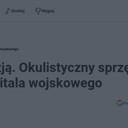
Słuchaj
Wygraj
la wojskowego
ją. Okulistyczny sprz
pitala wojskowego
Do