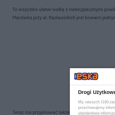
To wszystko ułatwi walkę z niebezpiecznymi powik
Placówka przy al. Racławickich jest bowiem jedny
Drogi Użytkow
My, naszych 1160 zau
przechowujemy informa
Teraz ma przyjmować także uchodźców z Ukrainy
standardowe informac