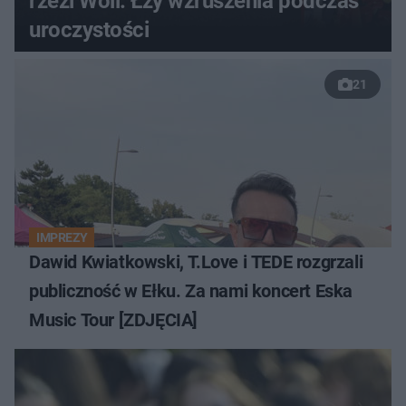
rzezi Woli. Łzy wzruszenia podczas
uroczystości
21
IMPREZY
Dawid Kwiatkowski, T.Love i TEDE rozgrzali
publiczność w Ełku. Za nami koncert Eska
Music Tour [ZDJĘCIA]