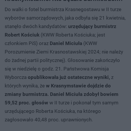
Do walki o fotel burmistrza Krasnegostawu w II turze
wyborów samorządowych, jaka odbyła się 21 kwietnia,
stanęło dwóch kandydatów:
urzędujący burmistrz
Robert Kościuk
(KWW Roberta Kościuka; jest
członkiem PiS) oraz
Daniel Miciuła
(KWW
Porozumienie Ziemi Krasnostawskiej 2024; nie należy
do żadnej partii politycznej). Głosowanie zakończyło
się w niedzielę o godz. 21. Państwowa Komisja
Wyborcza
opublikowała już ostateczne wyniki,
z
których wynika, że
w Krasnymstawie dojdzie do
zmiany burmistrza.
Daniel Miciuła zdobył bowiem
59,52 proc. głosów
w II turze i pokonał tym samym
urzędującego Roberta Kościuka, na którego
zagłosowało 40,48 proc. uprawnionych.