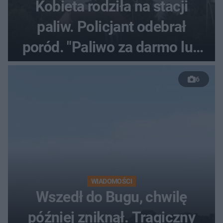
Kobieta rodziła na stacji
paliw. Policjant odebrał
poród. "Paliwo za darmo lub
50 %!"
6
WIADOMOŚCI
Wszedł do Bugu, chwilę
później zniknął. Tragiczny