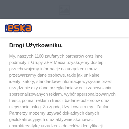
Drogi Użytkowniku,
My, naszych 1160 zaufanych partnerów oraz inne
Żaden utwór zamieszczony w serwisie nie może być powielany i
podmioty z Grupy ZPR Media uzyskujemy dostęp i
rozpowszechniany lub dalej rozpowszechniany w jakikolwiek sposób (w
przechowujemy informacje na urządzeniu oraz
tym także elektroniczny lub mechaniczny) na jakimkolwiek polu
eksploatacji w jakiejkolwiek formie, włącznie z umieszczaniem w
przetwarzamy dane osobowe, takie jak unikalne
Internecie bez pisemnej zgody właściciela praw. Jakiekolwiek użycie lub
identyfikatory, standardowe informacje wysyłane przez
wykorzystanie utworów w całości lub w części z naruszeniem prawa,
tzn. bez właściwej zgody, jest zabronione pod groźbą kary i może być
urządzenie czy dane przeglądania w celu zapewniania
ścigane prawnie.
spersonalizowanych reklam, wybór spersonalizowanych
treści, pomiar reklam i treści, badanie odbiorców oraz
ulepszanie usług. Za zgodą Użytkownika my i Zaufani
Partnerzy możemy używać dokładnych danych
geolokalizacyjnych oraz aktywnie skanować
charakterystykę urządzenia do celów identyfikacji.