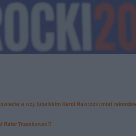
owiecie w woj. lubelskim Karol Nawrocki miał rekordo
ł Rafał Trzaskowski?