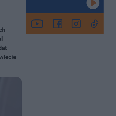
ch
l
dat
wiecie