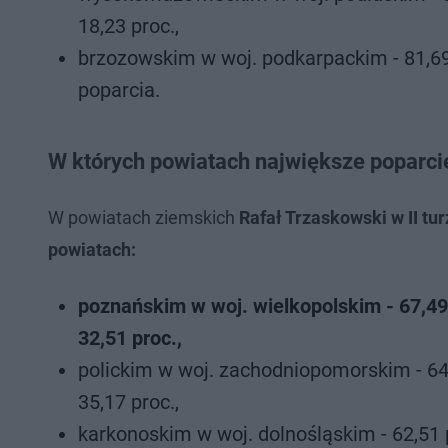
18,23 proc.,
brzozowskim w woj. podkarpackim - 81,69 
poparcia.
W których powiatach największe poparci
W powiatach ziemskich
Rafał Trzaskowski w II t
powiatach:
poznańskim w woj. wielkopolskim - 67,49 
32,51 proc.,
polickim w woj. zachodniopomorskim - 64,
35,17 proc.,
karkonoskim w woj. dolnośląskim - 62,51 p