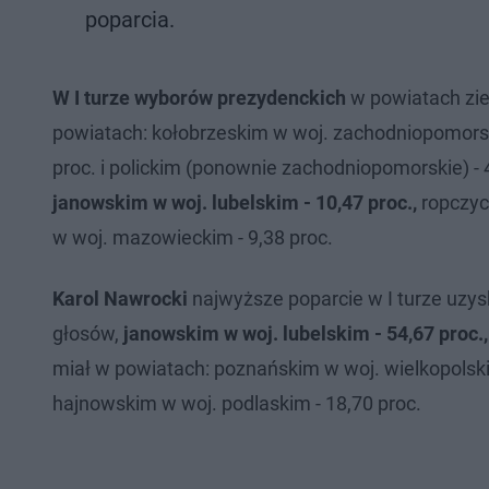
poparcia.
W I turze wyborów prezydenckich
w powiatach zi
powiatach: kołobrzeskim w woj. zachodniopomorski
proc. i polickim (ponownie zachodniopomorskie) - 
janowskim w woj. lubelskim - 10,47 proc.,
ropczyc
w woj. mazowieckim - 9,38 proc.
Karol Nawrocki
najwyższe poparcie w I turze uzys
głosów,
janowskim w woj. lubelskim - 54,67 proc.,
miał w powiatach: poznańskim w woj. wielkopolskim
hajnowskim w woj. podlaskim - 18,70 proc.