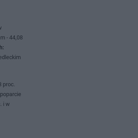
w
m - 44,08
h:
iedleckim
 proc.
 poparcie
 i w