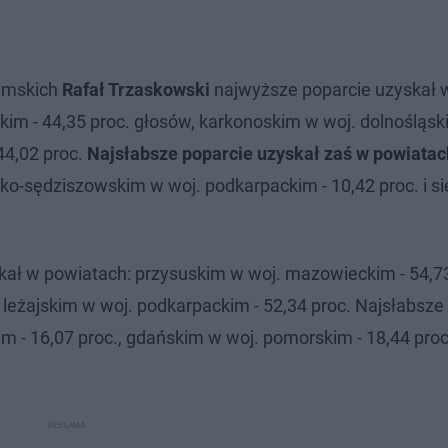
emskich
Rafał Trzaskowski
najwyższe poparcie uzyskał 
m - 44,35 proc. głosów, karkonoskim w woj. dolnośląski
44,02 proc.
Najsłabsze poparcie uzyskał zaś w powiatac
ko-sędziszowskim w woj. podkarpackim - 10,42 proc. i s
kał w powiatach: przysuskim w woj. mazowieckim - 54,73
leżajskim w woj. podkarpackim - 52,34 proc. Najsłabsze
 - 16,07 proc., gdańskim w woj. pomorskim - 18,44 proc.