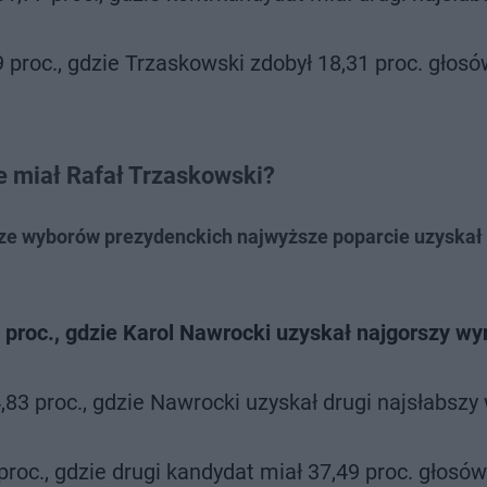
proc., gdzie Trzaskowski zdobył 18,31 proc. głosó
e miał Rafał Trzaskowski?
urze wyborów prezydenckich najwyższe poparcie uzyskał
proc., gdzie Karol Nawrocki uzyskał najgorszy wyn
83 proc., gdzie Nawrocki uzyskał drugi najsłabszy
roc., gdzie drugi kandydat miał 37,49 proc. głosów