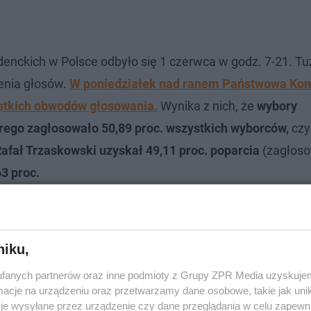
enckich w Polsce odbyło się 1 czerwca w godz. 7-21. Tu
zenia głosów.
W poniedziałek nad ranem Państwowa Kom
ystkich obwodów głosowania.
Wynika z nich, że
wybory
órego zagłosowało 50,89 proc. wszystkich wyborców,
czy
afał Trzaskowski uzyskał 49,11 proc. poparcia
(zagłos
63 proc.
niku,
fanych partnerów oraz inne podmioty z Grupy ZPR Media uzyskujem
cje na urządzeniu oraz przetwarzamy dane osobowe, takie jak unika
je wysyłane przez urządzenie czy dane przeglądania w celu zapewn