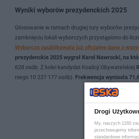
Wyniki wyborów prezydenckich 2025
Głosowanie w ramach drugiej tury wyborów prezyd
zamknięciu lokali wyborczych przystąpiono do lic
Wyborcza opublikowała już oficjalne dane z wsz
prezydenckie 2025 wygrał Karol Nawrocki, na kt
628 osób. Z kolei kandydat Koalicji Obywatelskiej
R
niego 10 237 177 osób).
Frekwencja wyniosła 71,
Drogi Użytkow
My, naszych 1160 zau
przechowujemy informa
standardowe informac