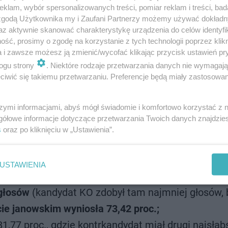
klam, wybór spersonalizowanych treści, pomiar reklam i treści, bad
 zgodą Użytkownika my i Zaufani Partnerzy możemy używać dokład
az aktywnie skanować charakterystykę urządzenia do celów identyfi
ść, prosimy o zgodę na korzystanie z tych technologii poprzez klikn
a i zawsze możesz ją zmienić/wycofać klikając przycisk ustawień pr
ogu strony
. Niektóre rodzaje przetwarzania danych nie wymagaj
iwić się takiemu przetwarzaniu. Preferencje będą miały zastosowanie
ym powiecie w woj. lubelskim Karol Nawrocki
szymi informacjami, abyś mógł świadomie i komfortowo korzystać z
gółowe informacje dotyczące przetwarzania Twoich danych znajdzi
s
oraz po kliknięciu w „Ustawienia”.
ze poparcie uzyskał w powiatach:
, gdzie poparcie Trzaskowskiego wyniosło 15,74 pr
USTAWIENIA
parcie dla Karola Nawrockiego padło w gminie
 głosów
(kandydat KO zdobył tam najmniej głosów, 
e janowskim wyniosła 73,42 proc.;
77 proc., gdzie kontrkandydat miał drugi najsłab