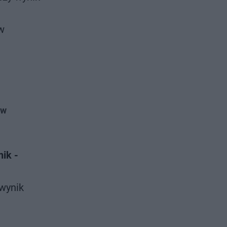
w
 w
ik -
 wynik